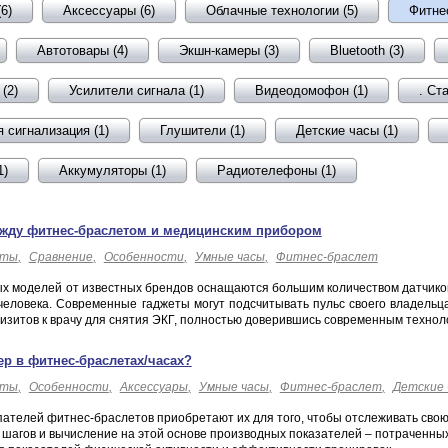
6)
Аксессуары (6)
Облачные технологии (5)
Фитнес
Автотовары (4)
Экшн-камеры (3)
Bluetooth (3)
(2)
Усилители сигнала (1)
Видеодомофон (1)
. Ста
 сигнализация (1)
Глушители (1)
Детские часы (1)
1)
Аккумуляторы (1)
Радиотелефоны (1)
жду фитнес-браслетом и медицинским прибором
еты
Сравнение
Особенности
Умные часы
Фитнес-браслет
х моделей от известных брендов оснащаются большим количеством датчиков
человека. Современные гаджеты могут подсчитывать пульс своего владельц
визитов к врачу для снятия ЭКГ, полностью доверившись современным техно
ер в фитнес-браслетах/часах?
еты
Особенности
Аксессуары
Умные часы
Фитнес-браслет
Детские 
пателей фитнес-браслетов приобретают их для того, чтобы отслеживать свою
шагов и вычисление на этой основе производных показателей – потраченных к