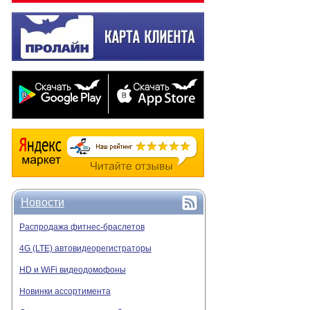
Новости
Распродажа фитнес-браслетов
4G (LTE) автовидеорегистраторы
HD и WiFi видеодомофоны
Новинки ассортимента