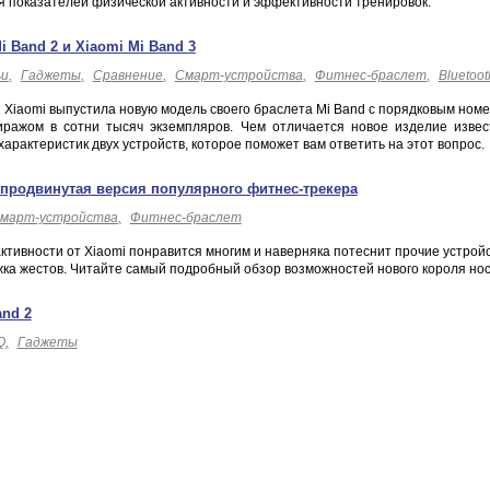
я показателей физической активности и эффективности тренировок.
 Band 2 и Xiaomi Mi Band 3
и
Гаджеты
Сравнение
Смарт-устройства
Фитнес-браслет
Bluetoot
 Xiaomi выпустила новую модель своего браслета Mi Band с порядковым номе
иражом в сотни тысяч экземпляров. Чем отличается новое изделие изве
арактеристик двух устройств, которое поможет вам ответить на этот вопрос.
 продвинутая версия популярного фитнес-трекера
март-устройства
Фитнес-браслет
тивности от Xiaomi понравится многим и наверняка потеснит прочие устройст
жка жестов. Читайте самый подробный обзор возможностей нового короля нос
and 2
Q
Гаджеты