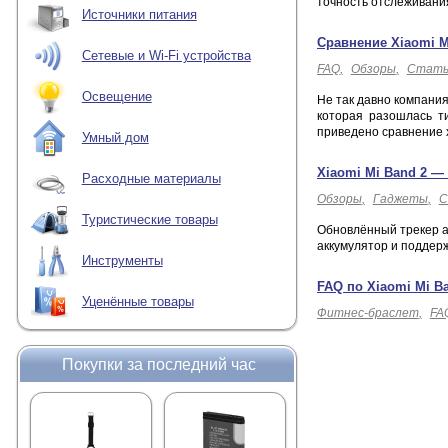
точность отслеживани
Источники питания
Сравнение Xiaomi Mi
Сетевые и Wi-Fi устройства
FAQ
Обзоры
Стать
Освещение
Не так давно компания
которая разошлась т
приведено сравнение х
Умный дом
Xiaomi Mi Band 2 —
Расходные материалы
Обзоры
Гаджеты
С
Туристические товары
Обновлённый трекер ак
аккумулятор и поддер
Инструменты
FAQ по Xiaomi Mi B
Уценённые товары
Фитнес-браслет
FA
Покупки за последний час