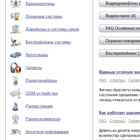
Видеодомофоны (
Квадрокоптеры
Видеоглазок (4)
Охранные системы
FAQ.Особенности 
Домофоны и системы связи
Охранно-пожарная
Беспроводные системы
Бесперебойники (
Автотовары
Гаджеты
Важные отличия ме
FAQ
Статьи
Гадж
Радиотелефоны
Фитнес-браслеты новы
GSM-устройства
состоянии организма 
теперь отказаться от 
Радиостанции
Как работает шагом
Радиоудлинители
FAQ
Статьи
Гадж
Девять из десяти поку
Носители информации
количества сделанных 