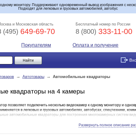
к одному монитору. Поддерживают одновременный вывод изображения с неск
Подходят для легковых и грузовых автомобилей, автобус
осква и Московская область
Бесплатный номер по России
649-69-70
333-11-00
8 (495)
8 (800)
Покупателям
Оплата и получение
Вх
→
→
товаров
Автотовары
Автомобильные квадраторы
ые квадраторы на 4 камеры
тор позволяет подключить несколько видеокамер к одному монитору и однов
именяется в легковых и грузовых автомобилях, автобусах, спецтехнике, комм
ьные автомобильные квадраторы для построения многокамерных систем ви
Развернуть полное описание ра
ильный квадратор