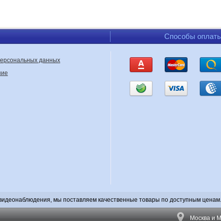
ия.
Помимо режима 2×2 может потребоваться полноэкранный вывод отдельн
я.
Некоторые модели оснащаются внешними кнопками или выносным проводн
ды.
Они могут использоваться для автоматического переключения камер при в
трукцией конкретного устройства.
Способы оплат
купкой следует проверить совместимость с используемыми камерами и мони
мпактность важна при скрытой установке оборудования внутри автомобиля.
персональных данных
 камеры заднего вида
ние
тор можно использовать не только для постоянного отображения четырех ка
ожет постоянно видеть четыре зоны, а при включении задней передачи перек
соответствующий алгоритм управления.
контроля расстояния до препятствий систему видеонаблюдения можно допо
ьный квадратор отличается от видеорегистратора
льный видеорегистратор решают разные задачи. Основная функция квадратор
регистратора — записывать поступающее видео на карту памяти, жесткий ди
ько наблюдать за несколькими зонами, но и сохранять видеозапись, стоит ра
нальные модели, способные записывать изображение сразу с нескольких ав
борудования для записи представлен в разделе
видеорегистраторы для авт
видеонаблюдения, мы поставляем качественные товары по доступным ценам. 
 многоканальный автомобильный видеорегистратор 
Москва и М