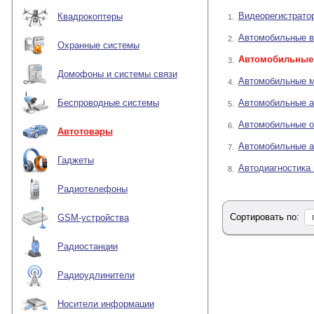
Как работает квад
Видеорегистрато
Квадрокоптеры
1.
Квадратор на 4 ка
Автомобильные 
Где применяется а
2.
Охранные системы
Подключение камер
Автомобильные
3.
Как выбрать автом
Домофоны и системы связи
Автомобильные 
4.
Квадратор или вид
Частые вопросы
Автомобильные а
Беспроводные системы
5.
Автомобильный
Автомобильные о
6.
Автотовары
Автомобильный квад
Автомобильные а
7.
камер монитор может 
Гаджеты
Автодиагностика 
8.
Квадраторы особенно 
правой стороны автом
Радиотелефоны
Для построения такой
Сортировать по:
GSM-устройства
Как работает 
Радиостанции
К видеовходам квадра
вывода на монитор. В
Радиоудлинители
В зависимости от мод
Носители информации
одновременный выв