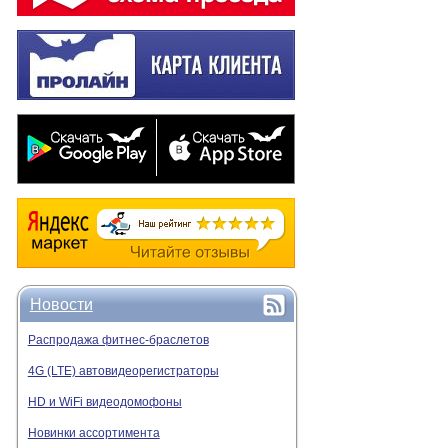
Перед подключением н
Автомобильные
В каталоге Proline-R
503H рассчитаны на р
транспортных система
При подборе оборудов
Full HD автомо
Для систем, где треб
многоканальное изобр
Высокое разрешение о
более информативной
Как выбрать а
Новости
При выборе квадратор
Распродажа фитнес-браслетов
Количество видео
4G (LTE) автовидеорегистраторы
Формат видеосигн
HD и WiFi видеодомофоны
Максимальное раз
Напряжение питан
Новинки ассортимента