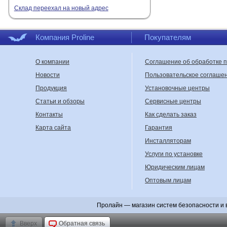
Режимы отображен
Склад переехал на новый адрес
Способ управлени
Управляющие вхо
предусмотрено конс
Компания Proline
Покупателям
Разъемы.
Перед по
Размер корпуса.
Ко
О компании
Соглашение об обработке 
Квадратор для
Новости
Пользовательское соглаше
Автомобильный квадра
Продукция
Установочные центры
Например, водитель м
Статьи и обзоры
Сервисные центры
модель поддерживает 
Контакты
Как сделать заказ
Для дополнительного 
Карта сайта
Гарантия
Чем автомобил
Инсталляторам
Квадратор и автомоби
Услуги по установке
Основная задача видео
Юридическим лицам
Если требуется не тол
Оптовым лицам
представлены многока
Полный ассортимент о
Пролайн — магазин систем безопасности и 
Квадратор или
Вверх
Обратная связь