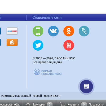
ого канала.
ым пультом.
ключении задней передачи или указателя поворота, если это
ы
Социальные сети
тором.
мер, но и как центральный элемент многокамерной парковочной системы.
лючаться на изображение задней камеры на весь экран, если выбранная
лнить оборудованием из раздела
парковочные системы и парктроники
.
© 2005 — 2026, ПРОЛАЙН РУС
Все права защищены.
а — обработать несколько видеосигналов и вывести их на один экран.
ск или другой накопитель.
ссмотреть
стационарные автомобильные видеорегистраторы
. В каталоге
томобильных камер.
омобиля
.
Работаем с доставкой по всей России и СНГ
— что выбрать?
осковская обл.
Закладки
0
Корзина
0
Пока пусто