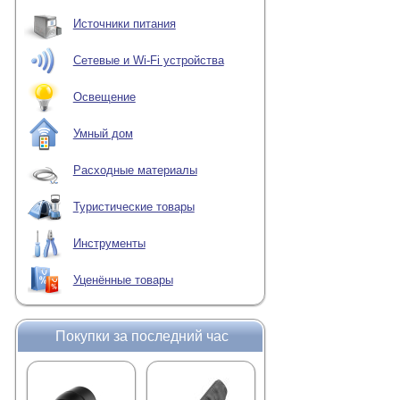
просмотр одной выб
Источники питания
переключение межд
автоматическое вк
Сетевые и Wi-Fi устройства
управление режимам
Освещение
Главное преимущество 
4-канальный а
Умный дом
Наиболее распростра
Расходные материалы
средства с использов
Например, камеры мо
Туристические товары
первая камера — в
Инструменты
вторая — сзади;
третья — с левой с
Уценённые товары
четвертая — с прав
Другой вариант примен
Покупки за последний час
В разделе Proline-Ru
видеонаблюдения.
Где применяют