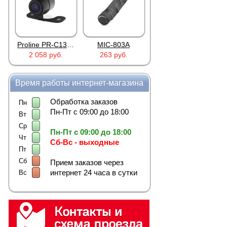
Автомобильный видеок
Грузовые автомоб
Автобусы и микро
Спецтехника.
Улучш
Proline PR-C1335
MIC-803A
4PIN(п)/2RCA(м)+DJK-11(п)
2 058 руб.
263 руб.
386 руб.
Автошколы.
Исполь
Коммерческий тран
Легковые автомоб
Время работы интернет-магазина
Для грузового, пасса
Обработка заказов
Пн
Как подключить
Пн-Пт с 09:00 до 18:00
Вт
Типовая система строи
Ср
Пн-Пт с 09:00 до 18:00
а видеовыход устройс
Чт
Сб-Вс - выходные
Для организации такой
Пт
Сб
Прием заказов через
автомобильные ви
интернет 24 часа в сутки
Вс
автомобильный мо
автомобильный ква
соединительные ви
кабели питания;
при необходимост