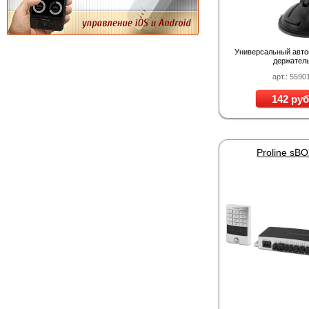
Универсальный авт
держател
арт.: 5590
142 руб
Proline sB