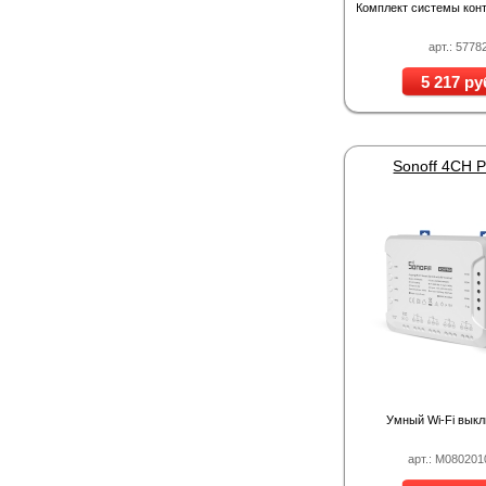
Комплект системы кон
арт.: 5778
5 217 ру
Sonoff 4CH P
Умный Wi-Fi вык
арт.: M080201