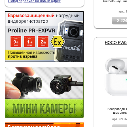
Склад переехал на новый адрес
Bluetooth-наушн
арт.: 
2 224
HOCO EW05 
Беспроводны
шумопод
арт.: 693