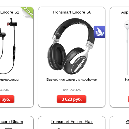
 Encore S1
Tronsmart Encore S6
Appl
 микрофоном
Bluetooth-наушники с микрофоном
На
232336
арт.: 235125
 руб.
3 623 руб.
ncore Gleam
Tronsmart Encore Flair
A