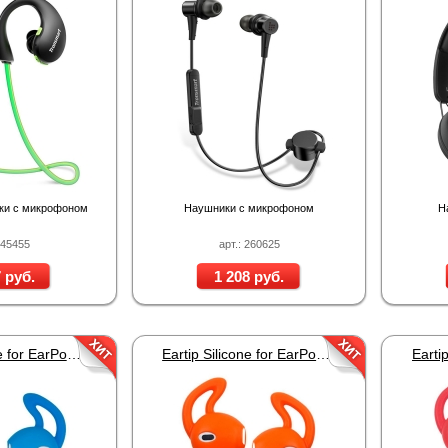
ики с микрофоном
Наушники с микрофоном
Н
245455
арт.: 260625
 руб.
1 208 руб.
Eartip Silicone for EarPods Blue
Eartip Silicone for EarPods Orange