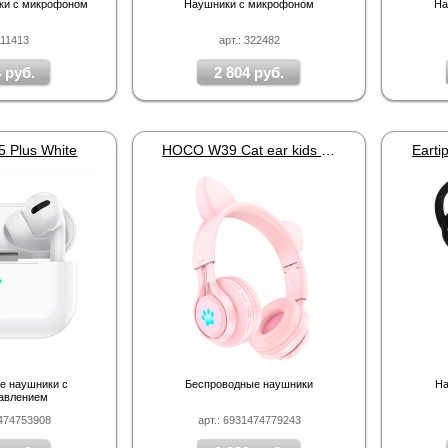
ики с микрофоном
Наушники с микрофоном
На
111413
арт.: 322482
 руб.
2 804 руб.
Plus White
HOCO W39 Cat ear kids Pink
е наушники с
Беспроводные наушники
На
авлением
1474753908
арт.: 6931474779243