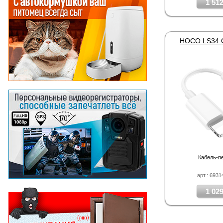
1 512
Кабель-п
арт.: 693
1 029