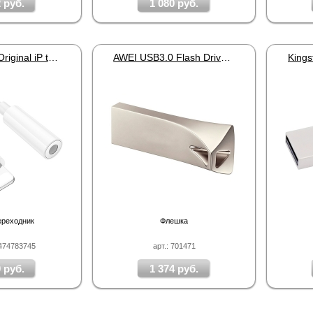
 руб.
1 080 руб.
HOCO LS34 Original iP to 3.5 White
AWEI USB3.0 Flash Drive 128Gb
ереходник
Флешка
1474783745
арт.: 701471
 руб.
1 374 руб.