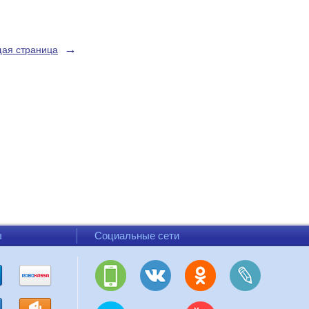
→
ая страница
ы
Социальные сети