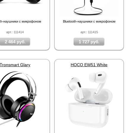
oth-наушники с микрофоном
Bluetooth-наушники с микрофоном
арт.: 111414
арт.: 111415
2 464 руб.
1 727 руб.
Tronsmart Glary
HOCO EW51 White