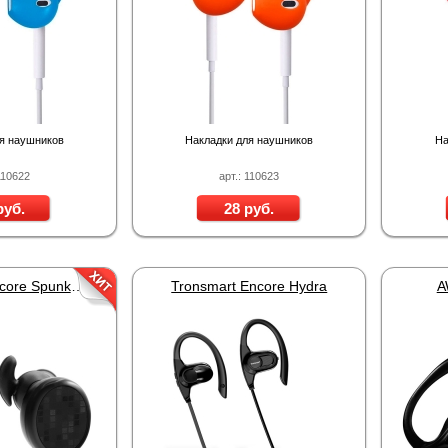
DJK-11Y(1м-2п) U3-1L
DJK-11Y(1м-4п) U3-1Y
Proline HA-CB01
97 руб.
206 руб.
4 452 руб.
250 
я наушников
Накладки для наушников
На
110622
арт.: 110623
руб.
28 руб.
Tronsmart Encore Spunky Buds Black
Tronsmart Encore Hydra
A