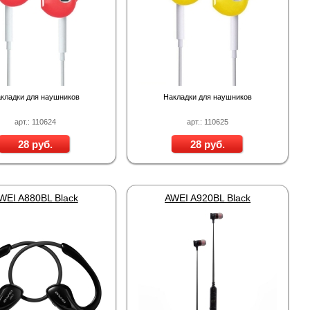
Proline PR-LED0503F2AA RED
Карта EM Marine (тонкая)
EM-Marine N006BB
BL-5C 3.7В/200
руб.
30 руб.
137 руб.
323 руб.
кладки для наушников
Накладки для наушников
арт.: 110624
арт.: 110625
28 руб.
28 руб.
WEI A880BL Black
AWEI A920BL Black