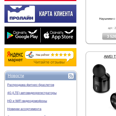
Наушники с
арт.: 
3 526
AWEI T
Новости
Распродажа фитнес-браслетов
4G (LTE) автовидеорегистраторы
HD и WiFi видеодомофоны
Новинки ассортимента