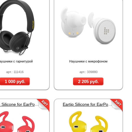
аушники с гарнитурой
Наушники с микрофоном
арт.: 111416
арт.: 339880
1 000 руб.
2 205 руб.
Eartip Silicone for EarPods Red
Eartip Silicone for EarPods Yellow