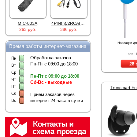
MIC-803A
4PIN(п)/2RCA(м)+DJK-11(п)
4PIN(п)/2RCA(п)+DJK-11(п)
263 руб.
386 руб.
386 руб.
Накладки дл
Время работы интернет-магазина
арт.: 
Обработка заказов
Пн
Пн-Пт с 09:00 до 18:00
28 
Вт
Ср
Пн-Пт с 09:00 до 18:00
Чт
Сб-Вс - выходные
Пт
Сб
Прием заказов через
интернет 24 часа в сутки
Вс