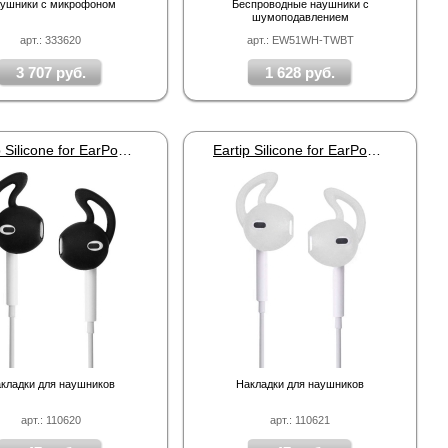
ушники с микрофоном
Беспроводные наушники с
шумоподавлением
арт.: 333620
арт.: EW51WH-TWBT
3 707 руб.
1 628 руб.
Eartip Silicone for EarPods Black
Eartip Silicone for EarPods White
кладки для наушников
Накладки для наушников
арт.: 110620
арт.: 110621