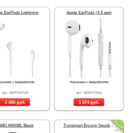
e EarPods Lightning
Apple EarPods (3.5 мм)
ушники с микрофоном
Наушники с микрофоном
арт.: MMTN2FE/A
арт.: MD827ZM/A
2 490 руб.
1 574 руб.
WEI A800BL Black
Tronsmart Encore Spunky Buds White