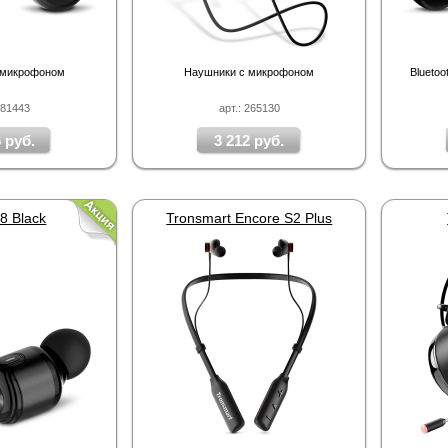
 микрофоном
Наушники с микрофоном
Blueto
281443
арт.: 265130
 руб.
3 212 руб.
8 Black
Tronsmart Encore S2 Plus