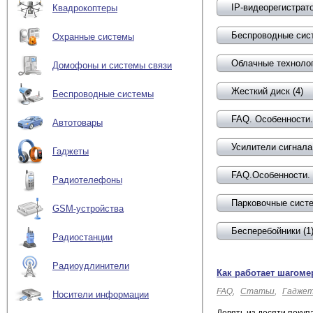
IP-видеорегистрато
Квадрокоптеры
Беспроводные сист
Охранные системы
Облачные технолог
Домофоны и системы связи
Жесткий диск (4)
Беспроводные системы
FAQ. Особенности. 
Автотовары
Усилители сигнала 
Гаджеты
FAQ.Особенности. 
Радиотелефоны
Парковочные систе
GSM-устройства
Бесперебойники (1
Радиостанции
Радиоудлинители
Как работает шагоме
FAQ
Статьи
Гадже
Носители информации