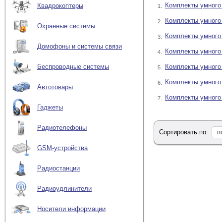
простым будет подключ
Комплекты умного
Квадрокоптеры
1.
которое позволяет кон
радио-канал с работой 
Комплекты умного
2.
освещением.
Охранные системы
Комплекты умного
3.
Возможности
Домофоны и системы связи
Комплекты умного
4.
Различные модули и опц
Комплекты умного 
Беспроводные системы
5.
Самый простой в
при определённом с
Комплекты умног
6.
Автотовары
Следующая возмож
Комплекты умного 
7.
Смена цветов зависи
Гаджеты
Управляя подобным о
обычной домашней обс
Радиотелефоны
удобно и практично.
Сортировать по:
п
Условия постав
GSM-устройства
Доставка наших товаров
Радиостанции
Радиоудлинители
Носители информации