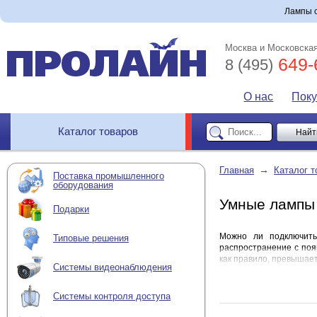
Лампы 
Москва и Московская
649-
8 (495)
О нас
Пок
Каталог товаров
→
Главная
Каталог т
Поставка промышленного
оборудования
Умные лампы
Подарки
Можно ли подключить
Типовые решения
распространение с поя
как правило, превышае
Системы видеонаблюдения
Подключение
Системы контроля доступа
Такая лампа может быт