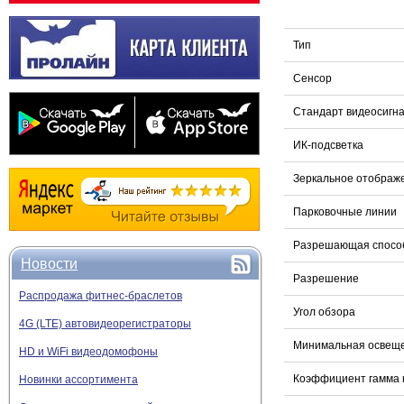
Тип
Сенсор
Стандарт видеосигн
ИК-подсветка
Зеркальное отображ
Парковочные линии
Разрешающая способ
Новости
Разрешение
Распродажа фитнес-браслетов
Угол обзора
4G (LTE) автовидеорегистраторы
Минимальная освещ
HD и WiFi видеодомофоны
Коэффициент гамма 
Новинки ассортимента