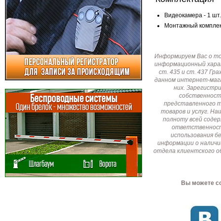
Видеокамера - 1 шт.
Монтажный комплект
Информируем Вас о т
информационный харак
ст. 435 и ст. 437 Г
данном интернет-мага
них. Зарегистр
собственност
представленного т
товаров и услуг. Н
полноту всей соде
ответственност
использования б
информации о наличи
отдела клиентского о
Вы можете со