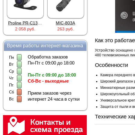
Proline PR-C1335
MIC-803A
4PIN(п)/2RCA(м)+DJK-11(п)
2 058 руб.
263 руб.
386 руб.
Как это работае
Время работы интернет-магазина
Устройство оснащено 
480 телевизионных лин
Обработка заказов
Пн
Пн-Пт с 09:00 до 18:00
Особенности
Вт
Ср
Пн-Пт с 09:00 до 18:00
Камера переднего в
Чт
Сб-Вс - выходные
Широкий диапазон 
Пт
Миниатюрные разм
Сб
Прием заказов через
Широкоугольный об
интернет 24 часа в сутки
Вс
Универсальное креп
Защита от пыли и в
Технические ха