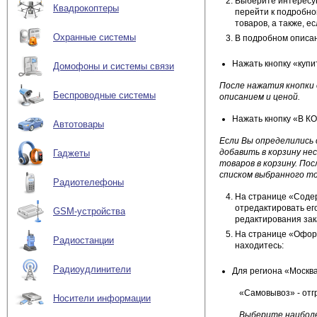
Выберите интересую
Квадрокоптеры
перейти к подробно
товаров, а также, е
Охранные системы
В подробном описа
Нажать кнопку «купи
Домофоны и системы связи
После нажатия кнопки
Беспроводные системы
описанием и ценой.
Нажать кнопку «В КО
Автотовары
Если Вы определились 
добавить в корзину не
Гаджеты
товаров в корзину. По
списком выбранного то
Радиотелефоны
На странице «Соде
отредактировать его
GSM-устройства
редактирования зак
На странице «Офор
Радиостанции
находитесь:
Радиоудлинители
Для региона «Москва
«Самовывоз» - отг
Носители информации
Выберите наиболе