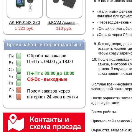
В поле «Способ оп
«Наличными денежны
магазине или курьер
AK-RK01SX-220
SJCAM Accessories SJ5000 Lens Caps
FG-100 для FINEVu
«Перевод денежных с
1 323 руб.
310 руб.
373 руб.
«Онлайн оплата банк
«Оплата через Сбер
Для подтверждения 
Время работы интернет-магазина
оставить комментари
чтобы сразу зареги
Обработка заказов
Пн
После подтвержден
Пн-Пт с 09:00 до 18:00
Вт
заказе, в котором 
заказа. В случае о
Ср
Пн-Пт с 09:00 до 18:00
заказ принят, пожал
Чт
Сб-Вс - выходные
Пт
В случае возникновения
электронной почте, че
Сб
Прием заказов через
интернет 24 часа в сутки
Вс
После обработки заказа
адреса доставки.
Время работы:
Прием онлайн заказов 24
Обработка заказов: с 9