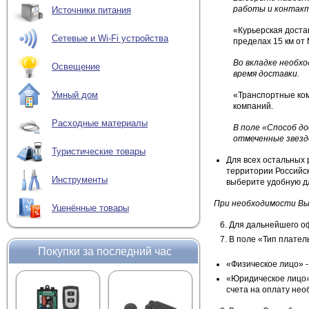
работы и контак
Источники питания
«Курьерская доста
Сетевые и Wi-Fi устройства
пределах 15 км от
Во вкладке необх
Освещение
время доставки.
Умный дом
«Транспортные ком
компаний.
Расходные материалы
В поле «Способ д
отмеченные звезд
Туристические товары
Для всех остальных 
территории Российс
Инструменты
выберите удобную д
При необходимости Вы 
Уценённые товары
Для дальнейшего оф
В поле «Тип плател
Покупки за последний час
«Физическое лицо» -
«Юридическое лицо» 
счета на оплату нео