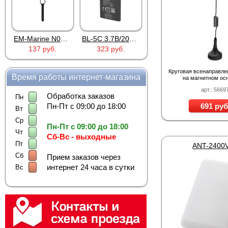
EM-Marine N006BB
BL-5C 3.7В/2000мАч
Proline PR-HPT615TY
137 руб.
323 руб.
6 137 руб.
Круговая всенаправле
Время работы интернет-магазина
на магнитном ос
арт.: 5669
Обработка заказов
Пн
Пн-Пт с 09:00 до 18:00
691 руб
Вт
Ср
Пн-Пт с 09:00 до 18:00
Чт
Сб-Вс - выходные
Пт
ANT-2400
Сб
Прием заказов через
интернет 24 часа в сутки
Вс