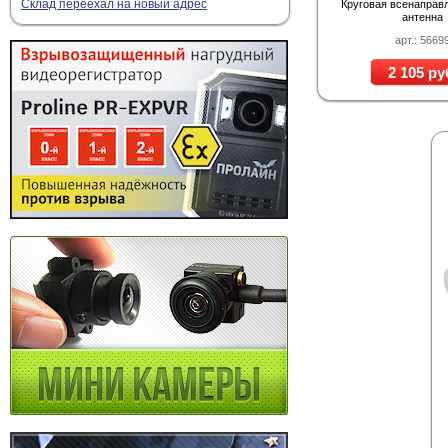
Склад переехал на новый адрес
Круговая всенаправ
антенна
арт.: 5669
2 105 ру