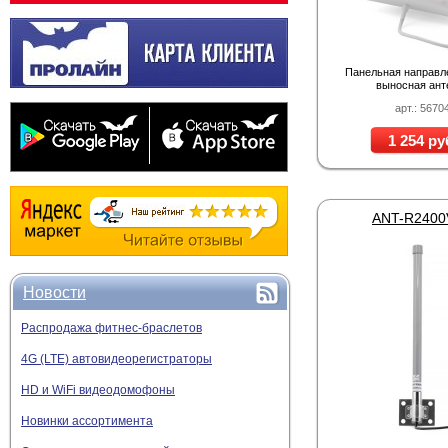
Панельная направл
выносная ант
арт.: 5670
1 254 ру
ANT-R240
Новости
Распродажа фитнес-браслетов
4G (LTE) автовидеорегистраторы
HD и WiFi видеодомофоны
Новинки ассортимента