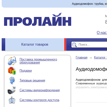
Аудиодомофон: трубка, ко
М
О нас
Каталог товаров
→
Главная
Каталог 
Поставка промышленного
оборудования
Аудиодомофо
Подарки
Аудиодомофоном для 
Типовые решения
Современные аудиодо
управлять электромех
Системы видеонаблюдения
Что такое ауди
Системы контроля доступа
Аудиотрубка - состав