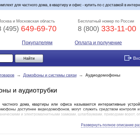
мплект для частного дома, в квартиру и офис - купить по с доставкой в инте
осква и Московская область
Бесплатный номер по России
649-69-70
333-11-00
8 (495)
8 (800)
Покупателям
Оплата и получение
Вх
→
→
товаров
Домофоны и системы связи
Аудиодомофоны
ны и аудиотрубки
частного дома, квартиры или офиса называются интерактивные устройс
мофоны доступнее видеодомофонов, могут служить средством контроля и 
аническими и электромагнитными замками, шлагбаумами, приводами ворот, о
отрубка
Развернуть полное описание ра
ная часть домофона, устанавливается внутри помещения. Представляет со