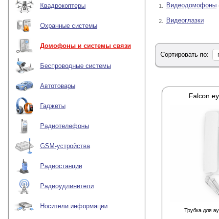
которую осуществляет
Видеодомофоны
Квадрокоптеры
1.
системы, существуют
телефонную проводную
Видеоглазки
2.
Охранные системы
Проводная – наибо
Беспроводная - удо
Домофоны и системы связи
Hands-free – отлич
Сортировать по:
Беспроводные системы
Ассортимент
В каталоге представл
Автотовары
Красноярску, Перми, Е
Falcon e
Гаджеты
Радиотелефоны
GSM-устройства
Радиостанции
Радиоудлинители
Носители информации
Трубка для а