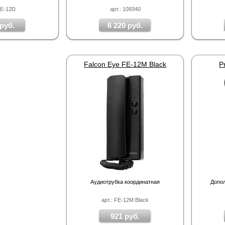
FE-12D
арт.: 109340
руб.
6 220 руб.
Falcon Eye FE-12M Black
P
Аудиотрубка координатная
Допо
арт.: FE-12M Black
921 руб.