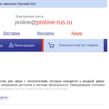
рнет магазине Пролайн-Рус
Электронная почта
proline-rus.ru
proline@
Доставка
Контакты
Акции
од
Регистрация
В корзине пока нет товаров
тва для связи с посетителями, которые находятся у входной двери.
управления доступом в системе безопасности. Оборудование способно
граничивая доступ нежелательным посетителям.
↓
здела
бой специальную переговорную трубку аудиодомофона в квартире, через