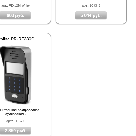
арт.: FE-12M White
арт.: 109341
663 руб.
5 044 руб.
roline PR-RF330С
лнительная беспроводная
аудиопанель
арт.: 111574
2 859 руб.