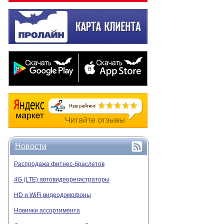
Новости
Распродажа фитнес-браслетов
4G (LTE) автовидеорегистраторы
HD и WiFi видеодомофоны
Новинки ассортимента