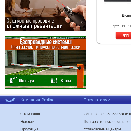
Диспл
арт.: FPC-
611 
Компания Proline
Покупателям
О компании
Соглашение об обработке 
Новости
Пользовательское соглаше
Продукция
Установочные центры