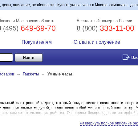
г, цены, описание, особенности | Купить умные часы в Москве, самовывоз, дос
осква и Московская область
Бесплатный номер по России
649-69-70
333-11-00
8 (495)
8 (800)
Покупателям
Оплата и получение
Вх
→
→
товаров
Гаджеты
Умные часы
сальный электронный гаджет, который поддерживает возможности совре
 дополнительных модулей, представляя собой миниатюрный компьютер. Ум
честве самостоятельного устройства. Оснащены беспроводными интерфейс
Развернуть полное описание ра
оторые на 100% подойдут покупателю, нелегко. Рассмотрим характеристики, 
ь внимание при выборе