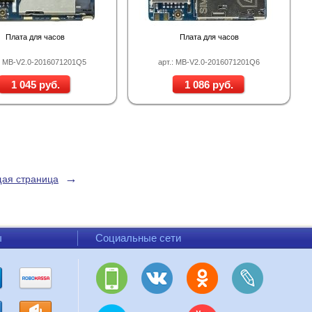
Плата для часов
Плата для часов
.: MB-V2.0-2016071201Q5
арт.: MB-V2.0-2016071201Q6
1 045 руб.
1 086 руб.
→
ая страница
ы
Социальные сети