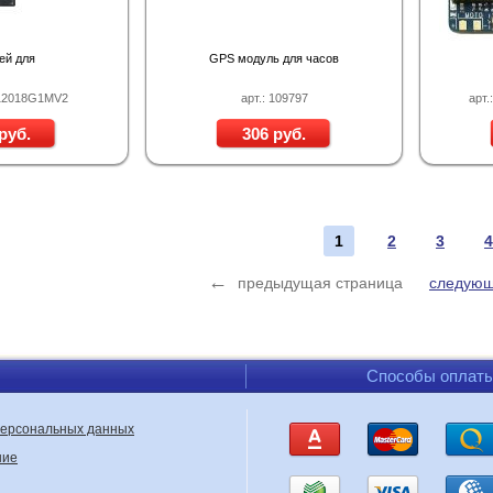
ей для
GPS модуль для часов
Z12018G1MV2
арт.: 109797
арт
руб.
306 руб.
1
2
3
4
←
предыдущая страница
следующ
Способы оплат
персональных данных
ние