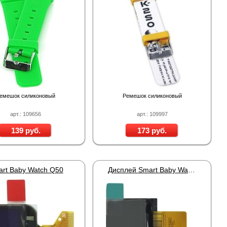
емешок силиконовый
Ремешок силиконовый
арт.: 109656
арт.: 109997
139 руб.
173 руб.
rt Baby Watch Q50
Дисплей Smart Baby Watch Q60