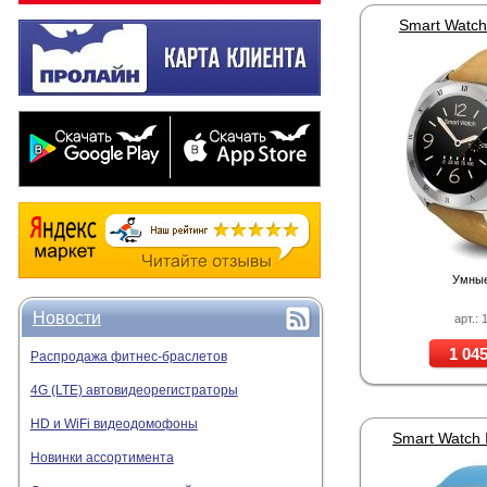
Smart Watch
Умные
Новости
арт.: 
1 045
Распродажа фитнес-браслетов
4G (LTE) автовидеорегистраторы
HD и WiFi видеодомофоны
Новинки ассортимента