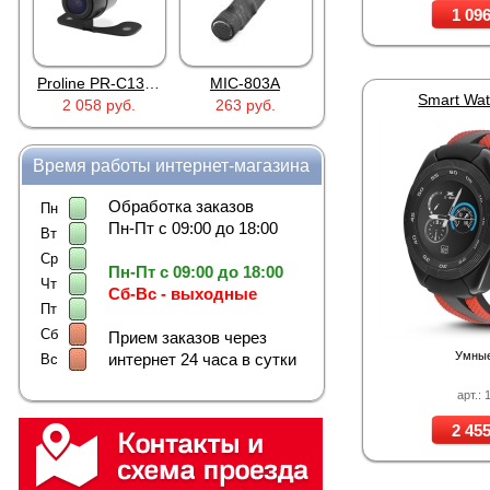
1 096
Proline PR-C1335
MIC-803A
4PIN(п)/2RCA(м)+DJK-11(п)
Smart Wat
2 058 руб.
263 руб.
386 руб.
38
Время работы интернет-магазина
Обработка заказов
Пн
Пн-Пт с 09:00 до 18:00
Вт
Ср
Пн-Пт с 09:00 до 18:00
Чт
Сб-Вс - выходные
Пт
Сб
Прием заказов через
Умные
интернет 24 часа в сутки
Вс
арт.: 
2 455