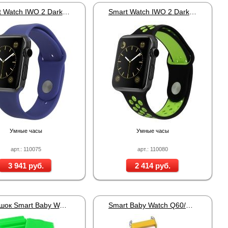
Smart Watch IWO 2 Dark Midnight
Smart Watch IWO 2 Dark Sport S10
Умные часы
Умные часы
арт.: 110075
арт.: 110080
3 941 руб.
2 414 руб.
Ремешок Smart Baby Watch Q50 Green
Smart Baby Watch Q60/Q80 Star Wars K-2SO