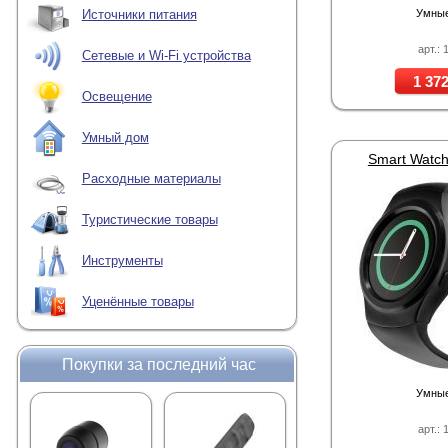
Умные
Источники питания
арт.: 
Сетевые и Wi-Fi устройства
1 372
Освещение
Умный дом
Smart Watch
Расходные материалы
Туристические товары
Инструменты
Уценённые товары
Покупки за последний час
Умные
арт.: 