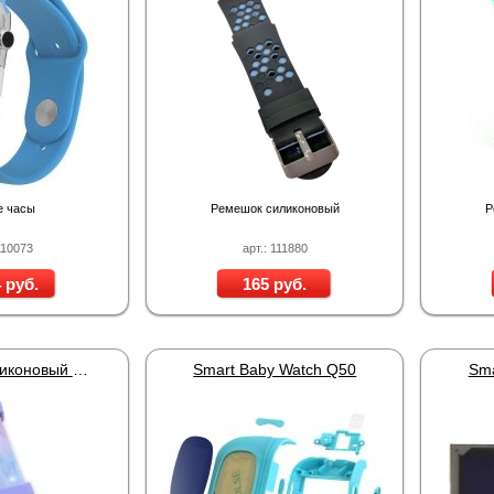
 часы
Ремешок силиконовый
Р
110073
арт.: 111880
 руб.
165 руб.
Ремешок силиконовый Smart Baby Watch Q60/Q80 Frozen Fever
Smart Baby Watch Q50
Sma