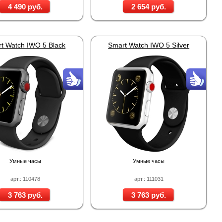
4 490 руб.
2 654 руб.
B01
Proline PR-LED0503F2AA RED
Карта EM Marine (тонкая)
EM-Marine N006BB
t Watch IWO 5 Black
Smart Watch IWO 5 Silver
250 руб.
30 руб.
137 руб.
Умные часы
Умные часы
арт.: 110478
арт.: 111031
3 763 руб.
3 763 руб.