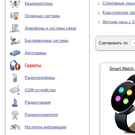
Спортивные часы
Квадрокоптеры
1.
Форма и размер к
Классические ча
2.
Функциональност
Охранные системы
управление, оценк
Детские часы с 
3.
Модуль связи.
Он 
Домофоны и системы связи
«смарт-вотч» могу
человеком.
Беспроводные системы
Сортировать по:
Приемник GPS-сиг
Практически все м
Автотовары
Беспроводные ин
с помощью которог
Дополнительные 
Гаджеты
Smart Watch 
(пульсометром).
Защищенность ко
Радиотелефоны
Операционная сис
GSM-устройства
Дополнительные крите
Радиостанции
В наличии широкий ас
включают в себя функ
Радиоудлинители
Носители информации