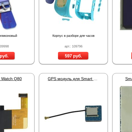
иликоновый
Корпус в разборе для часов
109998
арт.: 109796
руб.
597 руб.
 Watch Q80
GPS модуль для Smart Baby Watch Q50
Sma