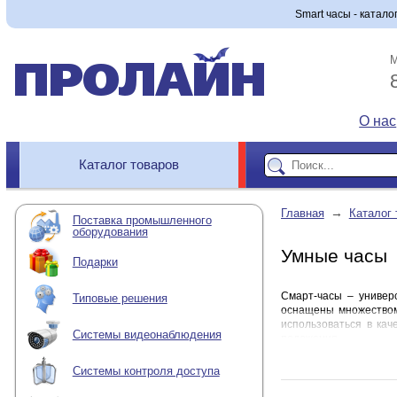
Smart часы - катало
М
О нас
Каталог товаров
→
Главная
Каталог 
Поставка промышленного
оборудования
Умные часы
Подарки
Смарт-часы – универ
Типовые решения
оснащены множеством
использоваться в ка
Системы видеонаблюдения
положения.
Купить умные часы, к
Системы контроля доступа
На что обратит