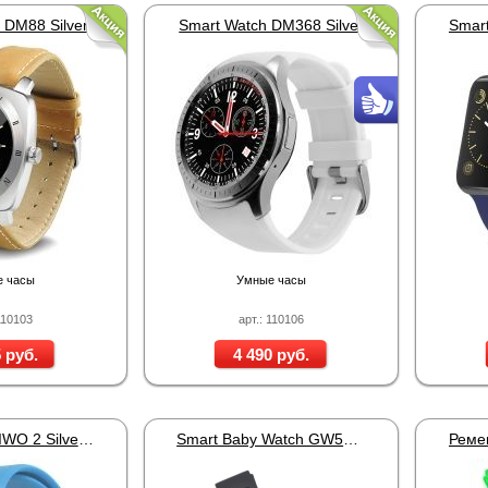
 DM88 Silver
Smart Watch DM368 Silver
 часы
Умные часы
110103
арт.: 110106
 руб.
4 490 руб.
Smart Watch IWO 2 Silver Aqua
Smart Baby Watch GW500S Blue (HEX)