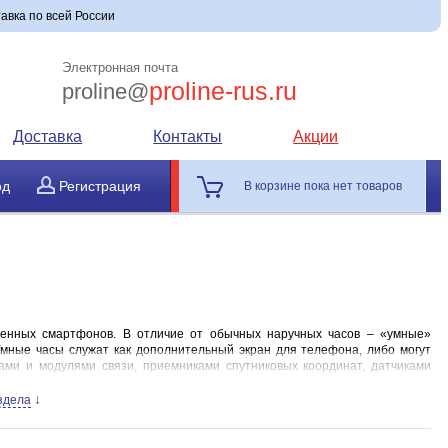
тавка по всей России
Электронная почта
proline-rus.ru
proline@
Доставка
Контакты
Акции
од
Регистрация
В корзине пока нет товаров
менных смартфонов. В отличие от обычных наручных часов – «умные»
ные часы служат как дополнительный экран для телефона, либо могут
ами и модулями связи, приемниками спутниковых координат, датчиками
↓
здела
существенно влияющие на выбор.