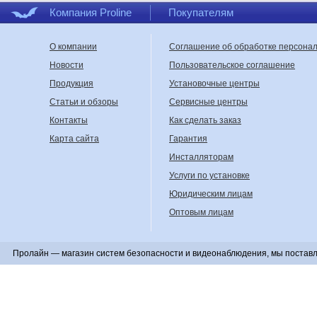
Компания Proline
Покупателям
Да, если конкретная 
заявленные производит
О компании
Соглашение об обработке персона
Подойдет ли ИК-про
Новости
Пользовательское соглашение
Не ко всем камерам 
инфракрасном диапазон
Продукция
Установочные центры
Статьи и обзоры
Сервисные центры
Почему ночью изобр
Контакты
Как сделать заказ
Причиной может быть с
стены, стекла, потолка
Карта сайта
Гарантия
прожектора или распол
Инсталляторам
Можно ли установит
Услуги по установке
Да. На больших или с
Юридическим лицам
равномерным и уменьши
Оптовым лицам
Какое питание испол
Параметры зависят о
Пролайн — магазин систем безопасности и видеонаблюдения, мы поставл
прожекторы с питани
характеристиках товара
Где купить ИК-подсв
Выбрать и купить ИК-