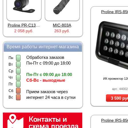
Зачем нужна до
Proline IRS-8
Многие современные
к
всегда достаточно. 
Proline PR-C1335
MIC-803A
4PIN(п)/2RCA(м)+DJK-11(п)
необходимости освет
2 058 руб.
263 руб.
386 руб.
неравномерную засветк
оптимально направить 
Внешняя ИК-подсветка 
Время работы интернет-магазина
нового комплекса ви
видеорегистраторы д
Обработка заказов
Пн
видеонаблюдения
.
Пн-Пт с 09:00 до 18:00
Вт
Где применяетс
Ср
Пн-Пт с 09:00 до 18:00
в системах видеонаб
Чт
ИК прожектор 120
Сб-Вс - выходные
для контроля дворов
Пт
на парковках и авто
арт.: 4400
Сб
Прием заказов через
на складах и произв
интернет 24 часа в сутки
Вс
3 590 ру
в магазинах, офисах
для наблюдения за 
в помещениях с пос
для усиления штатн
Proline IRS-8