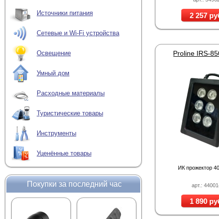
парковками, периме
Источники питания
2 257 ру
В актуальном каталоге
подсветки, а также ИК
метров, а более мощн
Сетевые и Wi-Fi устройства
зависимости от модели 
Proline IRS-8
Освещение
Как выбрать ИК
Чтобы купить ИК-подсв
Умный дом
прожектора с объекти
оставить края кадра 
Расходные материалы
необходимую интенсивн
Дальность ИК-подсв
Туристические товары
помещения может бы
прожектор.
Инструменты
Угол излучения.
Жел
подходят прожектор
Уценённые товары
Длина волны.
В сис
обеспечивающий хор
ИК прожектор 40
Питание.
При выборе
оборудования. В кат
Покупки за последний час
арт.: 4400
Условия установки.
соответствующие ус
1 890 ру
Совместимость с к
и поддерживать ноч