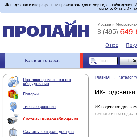
ИК-подсветка и инфракрасные прожекторы для камер видеонаблюдения. М
темноте. Купить ИК-пр
Москва и Московская
649-
8 (495)
О нас
Пок
Каталог товаров
→
Главная
Каталог т
Поставка промышленного
оборудования
ИК-подсветка
Подарки
Типовые решения
ИК-подсветка для кам
темноте и при недост
Системы видеонаблюдения
практически незаметн
видеокамеры и позвол
Системы контроля доступа
ИК-прожекторы и комп