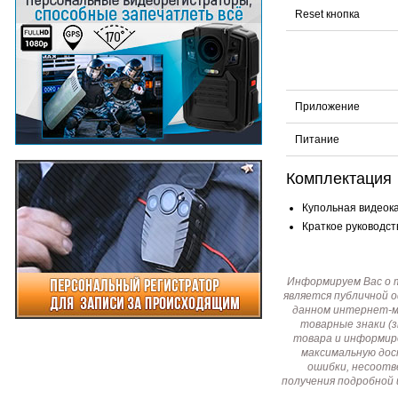
Reset кнопка
Приложение
Питание
Комплектация
Купольная видеока
Краткое руководств
Информируем Вас о 
является публичной 
данном интернет-ма
товарные знаки (
товара и информир
максимальную дос
ошибки, несоотв
получения подробной 