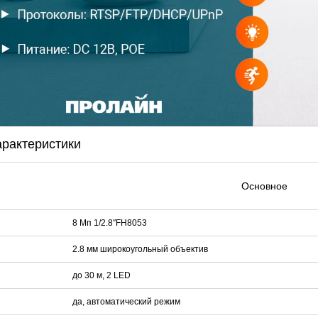
DJK-11Y(1м-2п) U3-1L
DJK-11Y(1м-4п) U3-1Y
Proline HA-CB01
97 руб.
206 руб.
4 452 руб.
250 
арактеристики
Основное
8 Мп 1/2.8″FH8053
2.8 мм широкоугольный объектив
до 30 м, 2 LED
да, автоматический режим