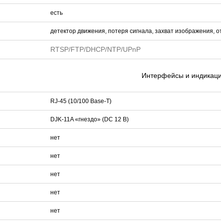
есть
детектор движения, потеря сигнала, захват изображения, от
RTSP/FTP/DHCP/NTP/UPnP
Интерфейсы и индикац
RJ-45 (10/100 Base-T)
DJK-11A «гнездо» (DC 12 В)
нет
нет
нет
нет
нет