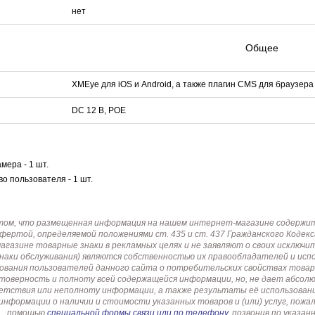
нет
Общее
XMEye для iOS и Android, а также плагин CMS для браузера
DC 12 В, POE
мера - 1 шт.
о пользователя - 1 шт.
том, что размещенная информация на нашем интернет-магазине содержит 
офертой, определяемой положениями ст. 435 и ст. 437 Гражданского Коде
газине товарные знаки в рекламных целях и не заявляют о своих исключи
знаки обслуживания) являются собственностью их правообладателей и ис
ования пользователей данного сайта о потребительских свойствах товар
товерность и полноту всей содержащейся информации, но, не дает абсо
етствия или неполноту информации, а также результаты её использовани
информации о наличии и стоимости указанных товаров и (или) услуг, пож
помощью
специальной формы связи или по телефону
, позвонив по указ