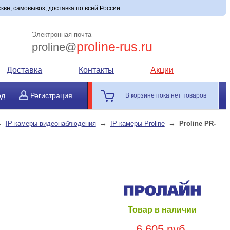
кве, самовывоз, доставка по всей России
Электронная почта
proline-rus.ru
proline@
Доставка
Контакты
Акции
од
Регистрация
В корзине пока нет товаров
→
→
→
IP-камеры видеонаблюдения
IP-камеры Proline
Proline PR-
Товар в наличии
6 605 руб.