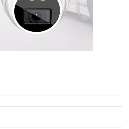
Proline PR-LED0503F2AA RED
Карта EM Marine (тонкая)
EM-Marine N006BB
BL-5C 3.7В/200
руб.
30 руб.
137 руб.
323 руб.