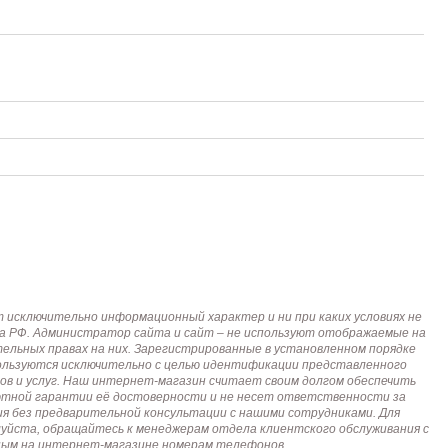
исключительно информационный характер и ни при каких условиях не
кса РФ. Администратор сайта и сайт – не используют отображаемые на
тельных правах на них. Зарегистрированные в установленном порядке
пользуются исключительно с целью идентификации представленного
ов и услуг. Наш интернет-магазин считает своим долгом обеспечить
лютной гарантии её достоверности и не несет ответственности за
я без предварительной консультации с нашими сотрудниками. Для
алуйста, обращайтесь к менеджерам отдела клиентского обслуживания с
анным на интернет-магазине номерам телефонов.