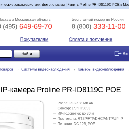
нические характеристики, фото, отзывы | Купить Proline PR-ID8119C POE в Мос
осква и Московская область
Бесплатный номер по России
649-69-70
333-11-00
8 (495)
8 (800)
Покупателям
Оплата и получение
Вх
→
→
товаров
Системы видеонаблюдения
Камеры видеонаблюдения
IP-камера Proline PR-ID8119C POE
Разрешение: 8 Mп 4K
Сенсор: 1/3″FH5053
ИК-подсветка: до 30 м
Протоколы: RTSP/FTP/DHCP/NTP/UPnP
Питание: DC 12В, POE