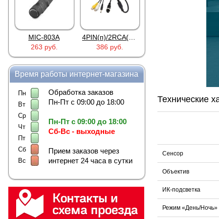
MIC-803A
4PIN(п)/2RCA(м)+DJK-11(п)
4PIN(п)/2RCA(п)+DJK-11(п)
263 руб.
386 руб.
386 руб.
Время работы интернет-магазина
Обработка заказов
Пн
Технические х
Пн-Пт с 09:00 до 18:00
Вт
Ср
Пн-Пт с 09:00 до 18:00
Чт
Сб-Вс - выходные
Пт
Сб
Прием заказов через
Сенсор
интернет 24 часа в сутки
Вс
Объектив
ИК-подсветка
Режим «День/Ночь»