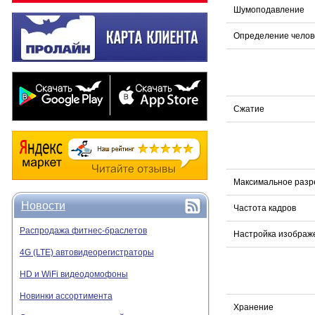
Шумоподавление
Определение челов
Сжатие
Максимальное раз
Новости
Частота кадров
Распродажа фитнес-браслетов
Настройка изображ
4G (LTE) автовидеорегистраторы
HD и WiFi видеодомофоны
Новинки ассортимента
Хранение