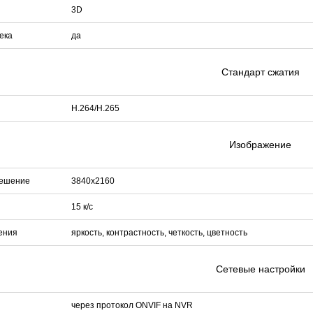
3D
ека
да
Стандарт сжатия
H.264/H.265
Изображение
решение
3840х2160
15 к/с
ения
яркость, контрастность, четкость, цветность
Сетевые настройки
через протокол ONVIF на NVR