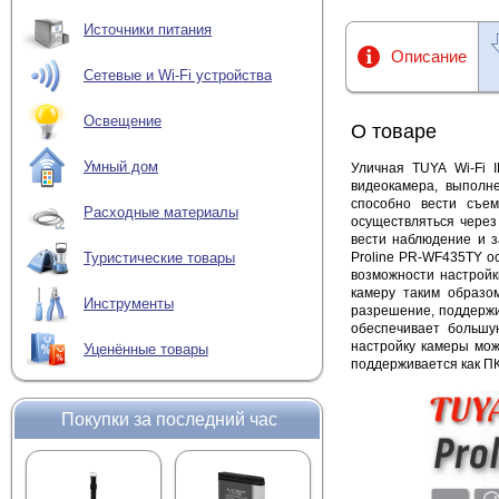
Источники питания
Описание
Сетевые и Wi-Fi устройства
Освещение
О товаре
Умный дом
Уличная
TUYA Wi-Fi I
видеокамера,
выполне
способно вести съе
Расходные материалы
осуществляться
через 
вести наблюдение и з
Proline PR-WF435TY о
Туристические товары
возможности настройк
камеру таким образо
Инструменты
разрешение, поддерж
обеспечивает большу
настройку камеры мож
Уценённые товары
поддерживается как ПК
Покупки за последний час