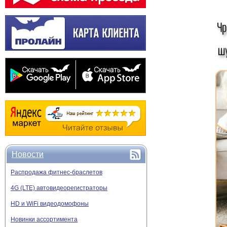
Новости
Распродажа фитнес-браслетов
4G (LTE) автовидеорегистраторы
HD и WiFi видеодомофоны
Новинки ассортимента