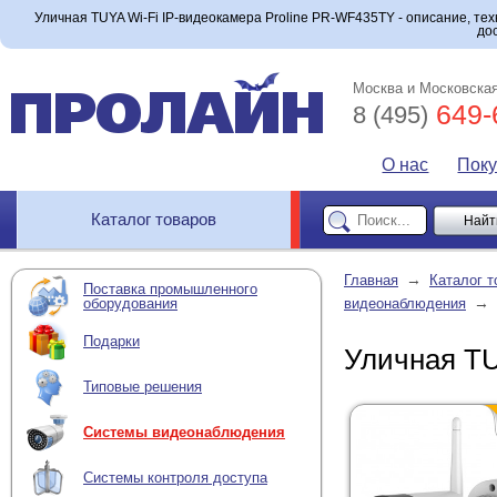
Уличная TUYA Wi-Fi IP-видеокамера Proline PR-WF435TY - описание, тех
до
Москва и Московская
649-
8 (495)
О нас
Пок
Каталог товаров
→
Главная
Каталог т
Поставка промышленного
→
оборудования
видеонаблюдения
Подарки
Уличная TU
Типовые решения
Системы видеонаблюдения
Системы контроля доступа