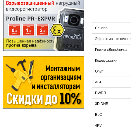
Сенсор
Эффективные пиксе
Режим «День/ночь»
Кодек сжатия
Onvif
AGC
DWDR
3D DNR
BLC
4KV