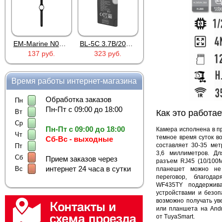
EM-Marine N006BB
BL-5C 3.7В/2000мАч
Proline PR-HPT615TY
7 руб.
323 руб.
6 137 руб.
922 руб.
Время работы интернет-магазина
Обработка заказов
Пн
Пн-Пт с 09:00 до 18:00
Как это работае
Вт
Ср
Пн-Пт с 09:00 до 18:00
Камера исполнена в пр
Чт
темное время суток в
Сб-Вс - выходные
составляет 30-35 мет
Пт
3,6 миллиметров.
Дл
Сб
Прием заказов через
разъем RJ45 (10/100
интернет 24 часа в сутки
Вс
планешет можно не 
переговор, благода
WF435TY поддержив
устройствами и безоп
возможно получать ув
или планшета на Andr
от TuyaSmart.