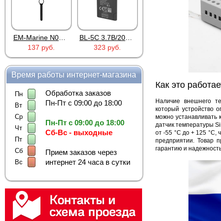
EM-Marine N006BB
BL-5C 3.7В/2000мАч
Proline PR-HPT615TY
137 руб.
323 руб.
6 137 руб.
Время работы интернет-магазина
Как это работае
Обработка заказов
Пн
Наличие внешнего те
Пн-Пт с 09:00 до 18:00
Вт
который устройство о
Ср
можно устанавливать к
Пн-Пт с 09:00 до 18:00
датчик температуры S
Чт
Сб-Вс - выходные
от -55 °C до + 125 °C,
Пт
предприятии. Товар п
гарантию и надежност
Сб
Прием заказов через
интернет 24 часа в сутки
Вс