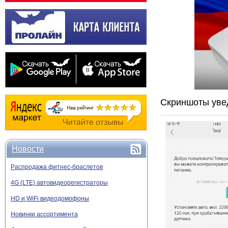
Скриншоты уве
Новости
Распродажа фитнес-браслетов
4G (LTE) автовидеорегистраторы
HD и WiFi видеодомофоны
Новинки ассортимента