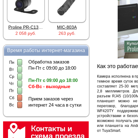
Proline PR-C1335
MIC-803A
4PIN(п)/2RCA(м)+DJK-11(п)
2 058 руб.
263 руб.
386 руб.
Время работы интернет-магазина
Обработка заказов
Пн
Как это работае
Пн-Пт с 09:00 до 18:00
Вт
Камера исполнена в пр
Ср
Пн-Пт с 09:00 до 18:00
темное время суток в
Чт
Сб-Вс - выходные
составляет 25-30 мет
Пт
2,8 миллиметров.
Дл
разъем RJ45 (10/100
Сб
Прием заказов через
планешет можно не 
интернет 24 часа в сутки
Вс
переговор, благода
WF420TY поддержив
устройствами и безоп
возможно получать ув
или планшета на Andr
от TuyaSmart.