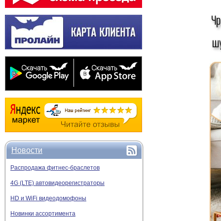
Новости
Распродажа фитнес-браслетов
4G (LTE) автовидеорегистраторы
HD и WiFi видеодомофоны
Новинки ассортимента