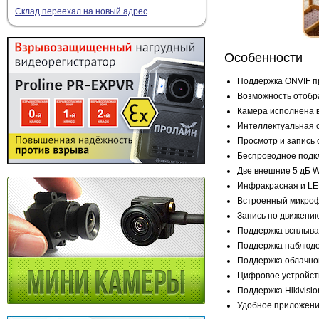
Склад переехал на новый адрес
Особенности
Поддержка ONVIF п
Возможность отобр
Камера исполнена в
Интеллектуальная 
Просмотр и запись
Беспроводное подкл
Две внешние 5 дБ W
Инфракрасная и LED
Встроенный микрофо
Запись по движению
Поддержка всплыва
Поддержка наблюден
Поддержка облачно
Цифровое устройст
Поддержка Hikivision
Удобное приложен