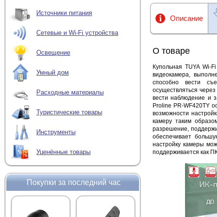
Источники питания
Описание
Сетевые и Wi-Fi устройства
О товаре
Освещение
Купольная TUYA Wi-Fi
Умный дом
видеокамера,
выполне
способно вести съ
осуществляться
через 
Расходные материалы
вести наблюдение и з
Proline PR-WF420TY о
Туристические товары
возможности настройк
камеру таким образо
разрешение, поддерж
Инструменты
обеспечивает большу
настройку камеры мож
Уценённые товары
поддерживается как ПК
Покупки за последний час