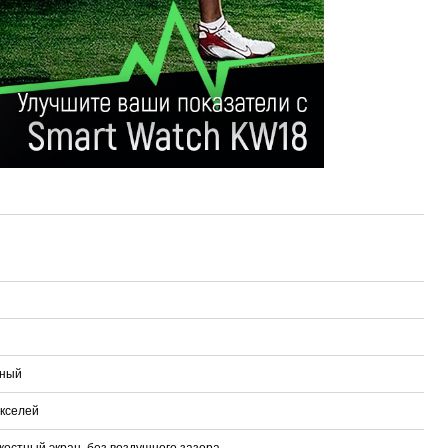
тный
кселей
костный экран, без воздушного зазора