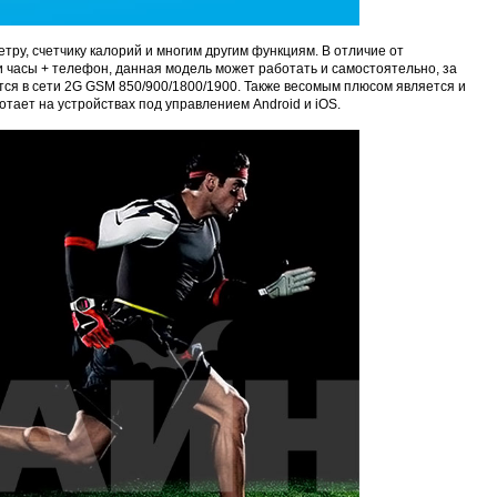
ру, счетчику калорий и многим другим функциям. В отличие от
 часы + телефон, данная модель может работать и самостоятельно, за
ятся в сети 2G GSM 850/900/1800/1900. Также весомым плюсом является и
тает на устройствах под управлением Android и iOS.