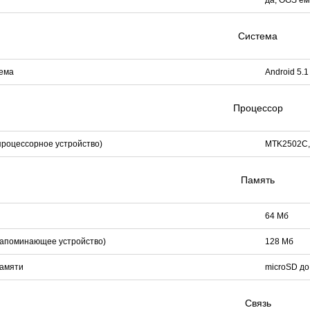
Система
ема
Android 5.
Процессор
роцессорное устройство)
MTK2502С, 
Память
64 Мб
запоминающее устройство)
128 Мб
памяти
microSD до
Связь