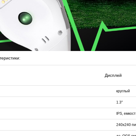
теристики:
Дисплей
круглый
1.3"
IPS, емкос
240x240 пи
да, OGS ем