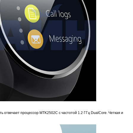
1
Proline PR-LED0503F2AA RED
Карта EM Marine (тонкая)
EM-Marine N006BB
250 руб.
30 руб.
137 руб.
ь отвечает процессор MTK2502С с частотой 1.2 ГГц DualCore. Четкая и