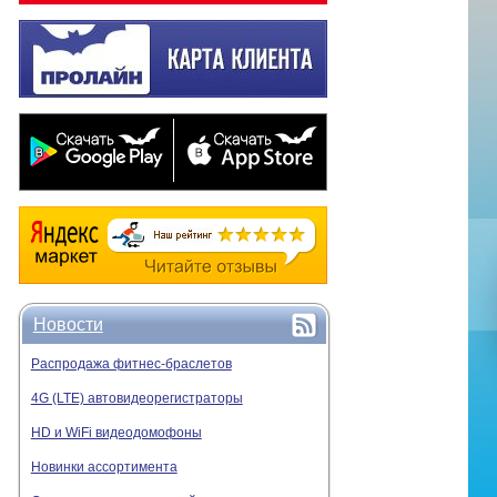
Новости
Распродажа фитнес-браслетов
4G (LTE) автовидеорегистраторы
HD и WiFi видеодомофоны
Новинки ассортимента