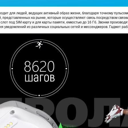
одит для людей, ведущих активный образ жизни, благодаря точному пульсомет
 представленных на рынке, которые осуществляют связь посредством связки
 слот под SIM карту и для карты памяти, емкостью до 16 Гб. Звонки производ
я уведомлений из различных социальных сетей и мессенджеров. Гаджет рабо