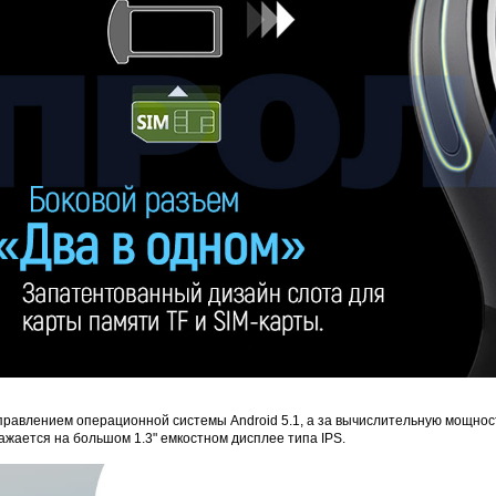
4PIN(п)/2RCA(п)+DJK-11(п)
DJK-11Y(1м-2п) U3-1L
DJK-11Y(1м-4п) U3-1Y
Proline HA-CB0
руб.
97 руб.
206 руб.
4 452 руб.
равлением операционной системы Android 5.1, а за вычислительную мощност
ажается на большом 1.3" емкостном дисплее типа IPS.