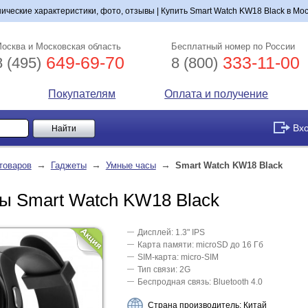
нические характеристики, фото, отзывы | Купить Smart Watch KW18 Black в Мос
осква и Московская область
Бесплатный номер по России
649-69-70
333-11-00
8 (495)
8 (800)
Покупателям
Оплата и получение
Вх
→
→
→
товаров
Гаджеты
Умные часы
Smart Watch KW18 Black
ы Smart Watch KW18 Black
Дисплей: 1.3" IPS
Карта памяти: microSD до 16 Гб
SIM-карта: micro-SIM
Тип связи: 2G
Беспродная связь: Bluetooth 4.0
Страна производитель: Китай