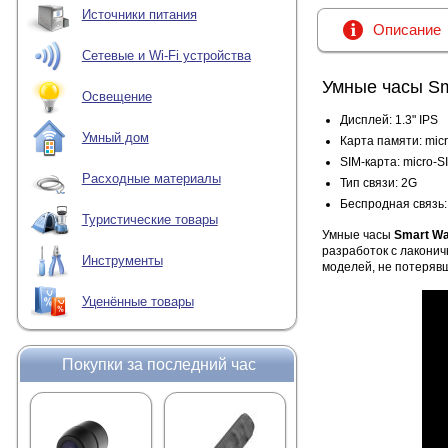
Источники питания
Описание
Сетевые и Wi-Fi устройства
Умные часы Sm
Освещение
Дисплей: 1.3" IPS
Умный дом
Карта памяти: mic
SIM-карта: micro-S
Расходные материалы
Тип связи: 2G
Беспродная связь: 
Туристические товары
Умные часы
Smart Wa
разработок с лаконич
Инструменты
моделей, не потерявш
Уценённые товары
Покупки за последний час