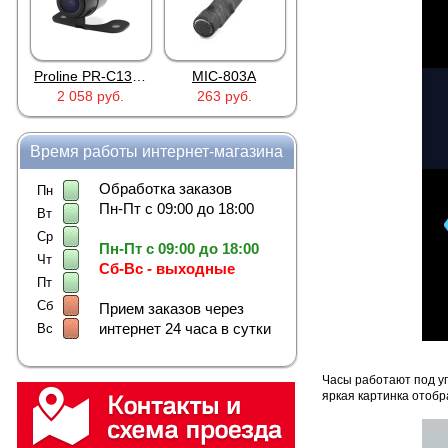
Proline PR-C1335
MIC-803A
4PIN(п)/2RCA(м)+DJK-11(п)
2 058 руб.
263 руб.
386 руб.
386 
Время работы интернет-магазина
Обработка заказов
Пн
Пн-Пт с 09:00 до 18:00
Вт
Ср
Пн-Пт с 09:00 до 18:00
Чт
Сб-Вс - выходные
Пт
Сб
Прием заказов через
интернет 24 часа в сутки
Вс
Часы работают под уп
яркая картинка отобр