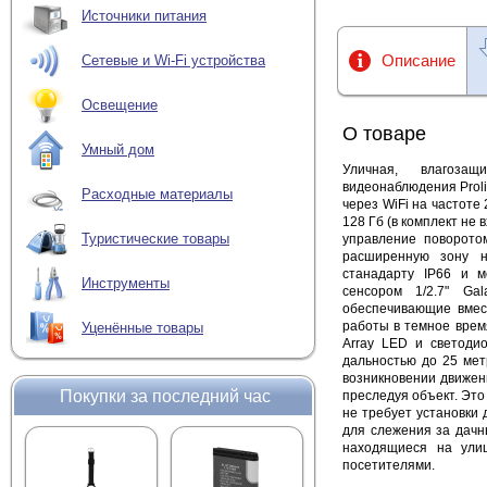
Источники питания
Описание
Сетевые и Wi-Fi устройства
Освещение
О товаре
Умный дом
Уличная, влагоза
видеонаблюдения Prol
Расходные материалы
через WiFi на частоте
128 Гб (в комплект не
Туристические товары
управление поворото
расширенную зону 
станадарту
IP66 и м
Инструменты
сенсором 1/2.7" Ga
обеспечивающие вмес
работы в темное врем
Уценённые товары
Array LED и светоди
дальностью до 25 мет
возникновении движени
Покупки за последний час
преследуя объект. Эт
не требует установки
для слежения за дачн
находящиеся на улиц
посетителями.