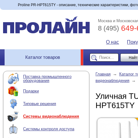
Proline PR-HPT615TY - описание, технические характеристики, фото
Москва и Московская
649-
8 (495)
О нас
Пок
Каталог товаров
→
Главная
Каталог т
Поставка промышленного
→
оборудования
видеонаблюдения
Подарки
Уличная TU
HPT615TY
Типовые решения
Системы видеонаблюдения
Системы контроля доступа