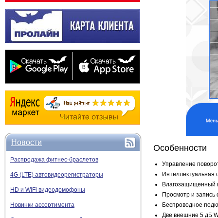
Новости
Особенности
Распродажа фитнес-браслетов
Управление поворо
Интеллектуальная 
4G (LTE) автовидеорегистраторы
Влагозащищенный к
HD и WiFi видеодомофоны
Просмотр и запись
Новинки ассортимента
Беспроводное подкл
Две внешние 5 дБ
W