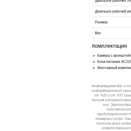
Диапазон рабочих т
Диапазон рабочей в
Размер
Вес
Комплектация
Камера с кронштейн
Блок питания AC220
Монтажный комплект
Информируем Вас о т
информационный харак
ст. 435 и ст. 437 Г
данном интернет-мага
них. Зарегистр
собственност
представленного т
товаров и услуг. Н
полноту всей соде
ответственност