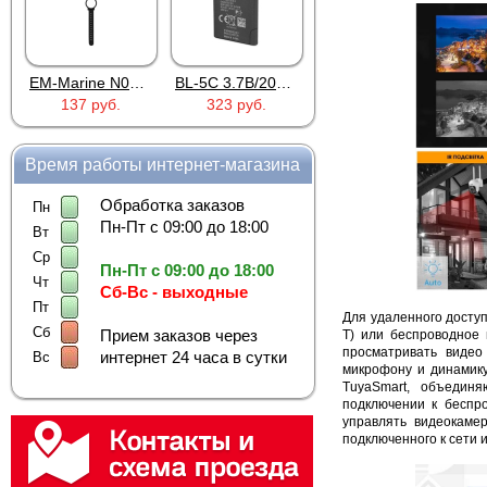
EM-Marine N006BB
BL-5C 3.7В/2000мАч
Proline PR-HPT615TY
HOCO S28 Dawn White
323 руб.
6 137 руб.
922 руб.
Время работы интернет-магазина
Обработка заказов
Пн
Пн-Пт с 09:00 до 18:00
Вт
Ср
Пн-Пт с 09:00 до 18:00
Чт
Сб-Вс - выходные
Пт
Для удаленного досту
Сб
Прием заказов через
T) или беспроводное
просматривать видео
интернет 24 часа в сутки
Вс
микрофону и динамик
TuyaSmart, объедин
подключении к беспр
управлять видеокаме
подключенного к сети 