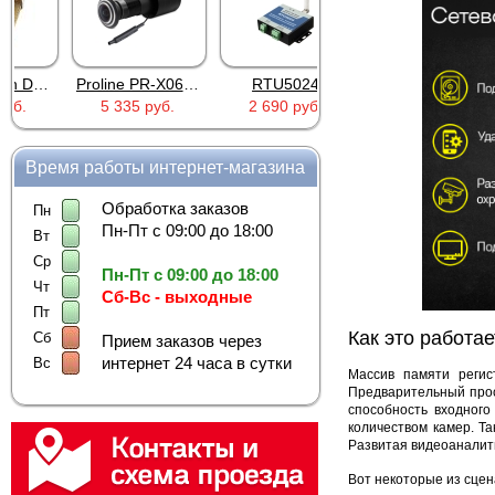
Proline PR-X06WR
RTU5024
Proline PR-SA040
5 335 руб.
2 690 руб.
1 803 руб.
Время работы интернет-магазина
Обработка заказов
Пн
Пн-Пт с 09:00 до 18:00
Вт
Ср
Пн-Пт с 09:00 до 18:00
Чт
Сб-Вс - выходные
Пт
Как это работае
Сб
Прием заказов через
интернет 24 часа в сутки
Вс
Массив памяти регис
Предварительный просм
способность входного
количеством камер. Т
Развитая видеоаналити
Вот некоторые из сцен