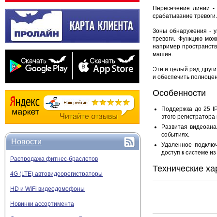
Пересечение линии -
срабатывание тревоги.
Зоны обнаружения - у
тревоги. Функцию мож
например пространств
машин.
Эти и целый ряд друг
и обеспечить полноцен
Особенности
Поддержка до 25 I
этого регистратор
Развитая видеоана
событиях.
Новости
Удаленное подклю
доступ к системе из
Распродажа фитнес-браслетов
Технические ха
4G (LTE) автовидеорегистраторы
HD и WiFi видеодомофоны
Новинки ассортимента