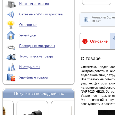
Источники питания
Сетевые и Wi-Fi устройства
Компании боле
10 лет
Освещение
Умный дом
Описание
Расходные материалы
Туристические товары
О товаре
Инструменты
Системами видеонаб
контролировать и обе
видеоаналитике, патр
Уценённые товары
Все тревожные событи
участке. Центром таки
на монитор цифрового
NVR7025-HB2S. Устрой
Покупки за последний час
Удаленное подключ
Металлический корпу
совокупности с развит