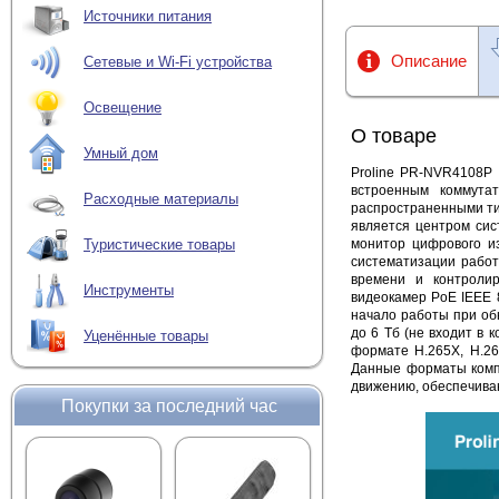
Источники питания
Описание
Сетевые и Wi-Fi устройства
Освещение
О товаре
Умный дом
Proline PR-NVR4108P
встроенным коммута
Расходные материалы
распространенными ти
является центром сис
монитор цифрового и
Туристические товары
систематизации работ
времени и контролир
Инструменты
видеокамер PoE IEEE 8
начало работы при об
до 6 Тб (не входит в 
Уценённые товары
формате H.265X, H.26
Данные форматы компр
движению, обеспечива
Покупки за последний час