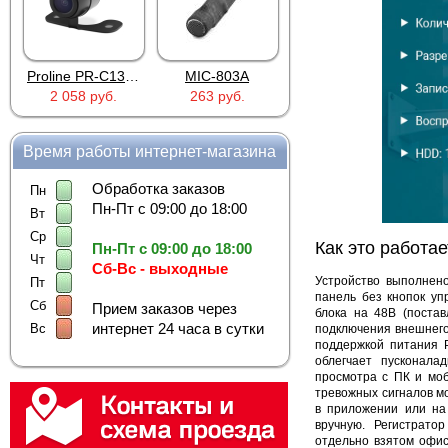
Proline PR-C1335
MIC-803A
4PIN(п)/2RCA(м)+DJK-11(п)
2 058 руб.
263 руб.
386 руб.
38
Время работы интернет-магазина
Обработка заказов
Пн
Пн-Пт с 09:00 до 18:00
Вт
Ср
Как это работае
Пн-Пт с 09:00 до 18:00
Чт
Сб-Вс - выходные
Устройство выполнено
Пт
панель без кнопок у
Сб
Прием заказов через
блока на 48В (поста
интернет 24 часа в сутки
Вс
подключения внешнего
поддержкой питания 
облегчает пусконала
просмотра с ПК и моб
тревожных сигналов м
в приложении или на 
вручную. Регистрато
отдельно взятом офис