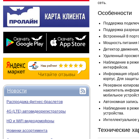
сеть.
Особенности
Поддержка подключ
Поддержка разреше
Встроенный 8 порт
Мощность питания 
Детектор движения,
Удаленный просмот
Наблюдение в режи
интерфейсов.
Информация обрабат
корпус. Для защит
Резервное копиров
накопитель информа
Новости
мобильное устройст
Автономная запись 
Распродажа фитнес-браслетов
Наблюдение в режим
4G (LTE) автовидеорегистраторы
устройства.
Интеллектуальное 
HD и WiFi видеодомофоны
Технические ха
Новинки ассортимента