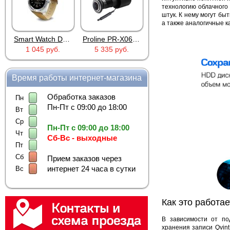
технологию облачного 
штук. К нему могут б
а также аналогичные 
M88 Silver
Proline PR-X06WR
RTU5024
Proline PR-SA040
5 335 руб.
2 690 руб.
1 803 руб.
Время работы интернет-магазина
Обработка заказов
Пн
Пн-Пт с 09:00 до 18:00
Вт
Ср
Пн-Пт с 09:00 до 18:00
Чт
Сб-Вс - выходные
Пт
Сб
Прием заказов через
интернет 24 часа в сутки
Вс
Как это работае
В зависимости от по
хранения записи Qvin