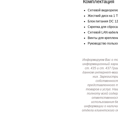
Комплектация
Сетевой видеорегис
Жесткий диск на 1 Тб
Блок питания DC 12
Скрепка для сброса 
Сетевой LAN кабель 
Винты для крепления
Руководство пользов
Информируем Вас о т
информационный харак
ст. 435 и ст. 437 Г
данном интернет-мага
них. Зарегистр
собственност
представленного т
товаров и услуг. Н
полноту всей соде
ответственност
использования б
информации о наличи
отдела клиентского о