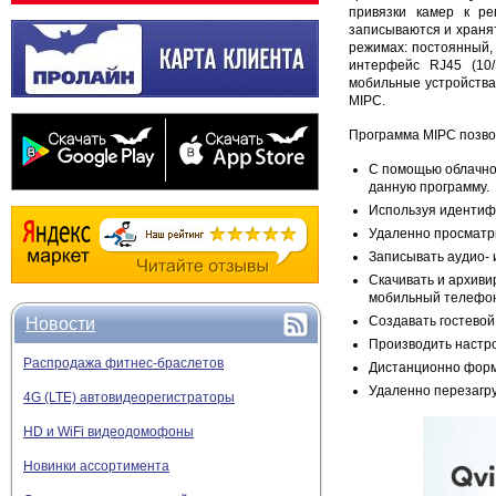
привязки камер к ре
записываются и хранят
режимах: постоянный,
интерфейс RJ45 (10/
мобильные устройства
MIPC.
Программа MIPC позв
С помощью облачно
данную программу.
Используя идентифи
Удаленно просматри
Записывать аудио- 
Скачивать и архиви
мобильный телефо
Создавать гостевой
Новости
Производить настро
Распродажа фитнес-браслетов
Дистанционно форм
Удаленно перезагр
4G (LTE) автовидеорегистраторы
HD и WiFi видеодомофоны
Новинки ассортимента