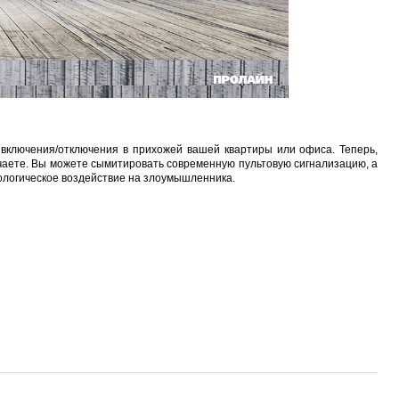
HA-CB01
Proline PR-LED0503F2AA RED
Карта EM Marine (тонкая)
EM-Marine N006BB
руб.
250 руб.
30 руб.
137 руб.
включения/отключения в прихожей вашей квартиры или офиса. Теперь,
ючаете. Вы можете сымитировать современную пультовую сигнализацию, а
хологическое воздействие на злоумышленника.