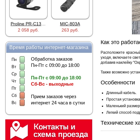
Proline PR-C1335
MIC-803A
4PIN(п)/2RCA(м)+DJK-11(п)
2 058 руб.
263 руб.
386 руб.
Как это работа
Время работы интернет-магазина
Расположите красный
уходя, включаете св
Обработка заказов
Пн
добавив наклейку "Ох
Пн-Пт с 09:00 до 18:00
Вт
Также возможно уста
Ср
Пн-Пт с 09:00 до 18:00
Чт
Особенности
Сб-Вс - выходные
Пт
Длинный кабель.
Сб
Прием заказов через
Простая установка
интернет 24 часа в сутки
Вс
Маленький размер 
Легкий способ под
Технические х