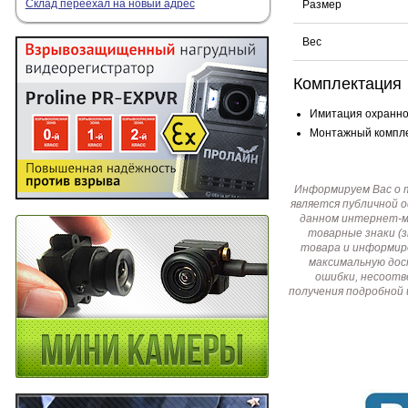
Склад переехал на новый адрес
Размер
Вес
Комплектация
Имитация охранной
Монтажный комплек
Информируем Вас о 
является публичной 
данном интернет-ма
товарные знаки (
товара и информир
максимальную дос
ошибки, несоотв
получения подробной 