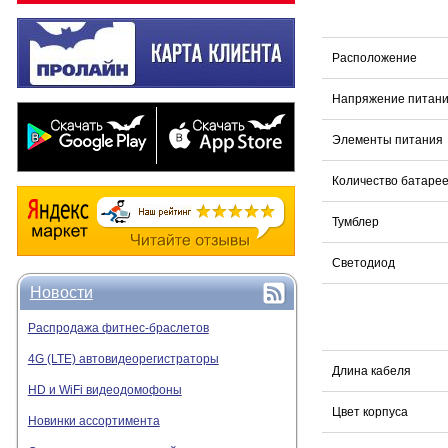
Расположение
Напряжение питан
Элементы питания
Количество батарее
Тумблер
Светодиод
Новости
Распродажа фитнес-браслетов
4G (LTE) автовидеорегистраторы
Длина кабеля
HD и WiFi видеодомофоны
Цвет корпуса
Новинки ассортимента