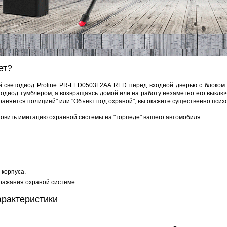
4PIN(п)/2RCA(п)+DJK-11(п)
DJK-11Y(1м-2п) U3-1L
DJK-11Y(1м-4п) U3-1Y
Proline 
386 руб.
97 руб.
206 руб.
4 452 
ет?
 светодиод Proline PR-LED0503F2AA RED перед входной дверью с блоком 
етодиод тумблером, а возвращаясь домой или на работу незаметно его выкл
раняется полицией" или "Объект под охраной", вы окажите существенно пси
новить имитацию охранной системы на "торпеде" вашего автомобиля.
.
корпуса.
ражания охраной системе.
арактеристики