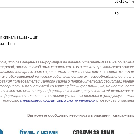
68x18x34 
30 г
 сигнализации - 1 шт.
т - 1 шт.
том, что размещенная информация на нашем интернет-магазине содержит 
офертой, определяемой положениями ст. 435 и ст. 437 Гражданского Коде
газине товарные знаки в рекламных целях и не заявляют о своих исключи
знаки обслуживания) являются собственностью их правообладателей и ис
ования пользователей данного сайта о потребительских свойствах товар
товерность и полноту всей содержащейся информации, но, не дает абсо
етствия или неполноту информации, а также результаты её использовани
информации о наличии и стоимости указанных товаров и (или) услуг, пож
помощью
специальной формы связи или по телефону
, позвонив по указ
Вы можете сообщить о неточности в описании товара – вы