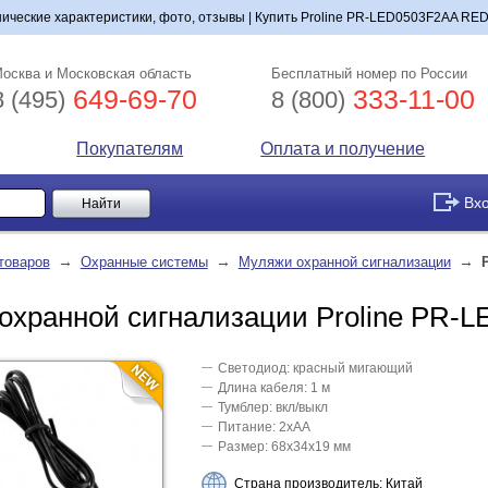
ические характеристики, фото, отзывы | Купить Proline PR-LED0503F2AA RED 
осква и Московская область
Бесплатный номер по России
649-69-70
333-11-00
8 (495)
8 (800)
Покупателям
Оплата и получение
Вх
→
→
→
товаров
Охранные системы
Муляжи охранной сигнализации
охранной сигнализации Proline PR-
Светодиод: красный мигающий
Длина кабеля: 1 м
Тумблер: вкл/выкл
Питание: 2хАА
Размер: 68х34х19 мм
Страна производитель: Китай