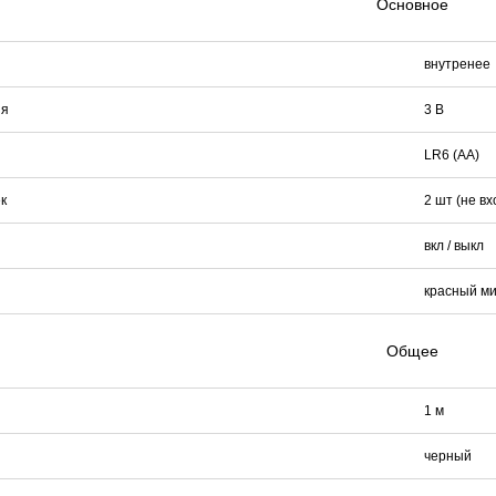
Основное
внутренее
ия
3 В
LR6 (АА)
к
2 шт (не вх
вкл / выкл
красный м
Общее
1 м
черный