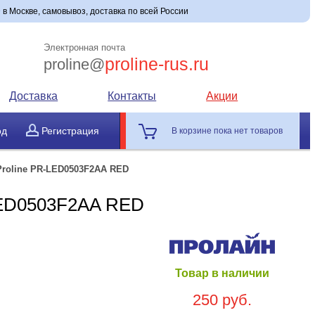
в Москве, самовывоз, доставка по всей России
Электронная почта
proline-rus.ru
proline@
Доставка
Контакты
Акции
од
Регистрация
В корзине пока нет товаров
Proline PR-LED0503F2AA RED
LED0503F2AA RED
Товар в наличии
250 руб.