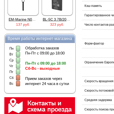
Кэш-память
Гарантированное чи
EM-Marine N006BB
BL-5C 3.7В/2000мАч
Proline PR-HPT615TY
137 руб.
323 руб.
6 137 руб.
Число контактов ра
Время работы интернет-магазина
Форм-фактор
Обработка заказов
Пн
Пн-Пт с 09:00 до 18:00
Вт
Ср
Ограничение Европ
Пн-Пт с 09:00 до 18:00
Чт
Сб-Вс - выходные
Пт
Сб
Прием заказов через
Скорость вращения
интернет 24 часа в сутки
Вс
Скорость потоковой
Средняя задержка
Скорость поиска пр