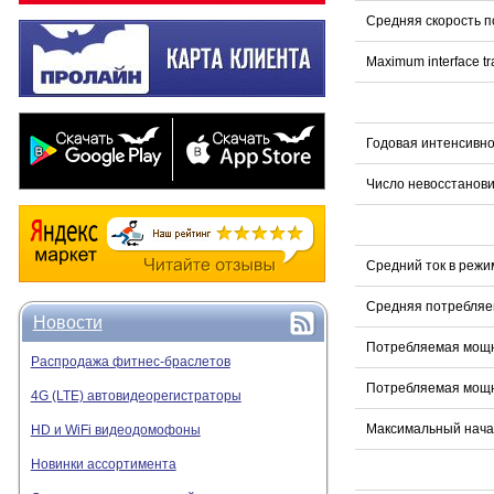
Средняя скорость п
Maximum interface tra
Годовая интенсивно
Число невосстанов
Средний ток в режи
Средняя потребляе
Новости
Потребляемая мощн
Распродажа фитнес-браслетов
Потребляемая мощн
4G (LTE) автовидеорегистраторы
Максимальный начал
HD и WiFi видеодомофоны
Новинки ассортимента