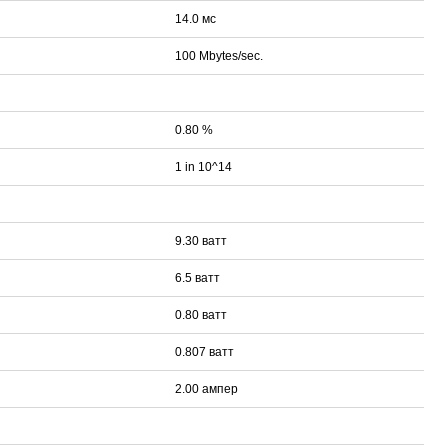
14.0 мс
100 Mbytes/sec.
0.80 %
1 in 10^14
9.30 ватт
6.5 ватт
0.80 ватт
0.807 ватт
2.00 ампер