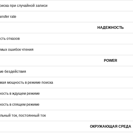
оиска при случайной записи
nsfer rate
НАДЕЖНОСТЬ
сть отказов
имых ошибок чтения
POWER
ме бездействия
мая мощность в режиме поиска
ость в ждущем режиме
ость в спящем режиме
ьный ток, постоянный ток
ОКРУЖАЮЩАЯ СРЕДА