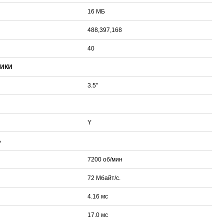
16 МБ
488,397,168
Sonoff WTS01 (RJ9)
Sonoff THR316 Origin
Car OBD Power Adapter MU0530
Proline PR-F43
руб.
1 048 руб.
651 руб.
596 руб.
40
ТИКИ
3.5''
Y
Ь
7200 об/мин
72 Мбайт/с.
4.16 мс
17.0 мс