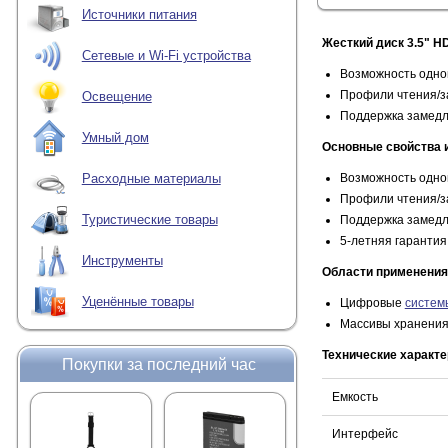
Источники питания
Жесткий диск 3.5" H
Сетевые и Wi-Fi устройства
Возможность одно
Профили чтения/з
Освещение
Поддержка замедл
Умный дом
Основные свойства 
Возможность одно
Расходные материалы
Профили чтения/з
Туристические товары
Поддержка замедл
5-летняя гарантия
Инструменты
Области применения
Уценённые товары
Цифровые
систем
Массивы хранени
Технические характе
Покупки за последний час
Емкость
Интерфейс