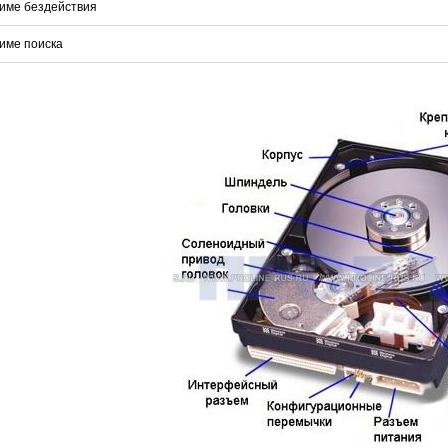
име бездействия
име поиска