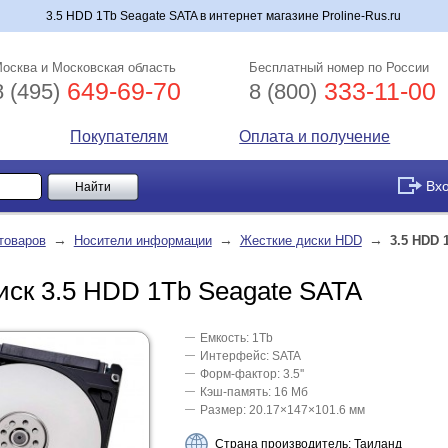
3.5 HDD 1Tb Seagate SATA в интернет магазине Proline-Rus.ru
осква и Московская область
Бесплатный номер по России
649-69-70
333-11-00
8 (495)
8 (800)
Покупателям
Оплата и получение
Вх
→
→
→
товаров
Носители информации
Жесткие диски HDD
3.5 HDD 
иск 3.5 HDD 1Tb Seagate SATA
Емкость: 1Tb
Интерфейс: SATA
Форм-фактор: 3.5''
Кэш-память: 16 Мб
Размер: 20.17×147×101.6 мм
Страна производитель: Таиланд