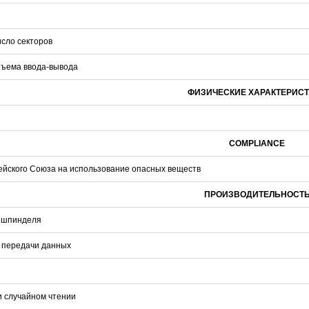
сло секторов
HOCO S28 Dawn White
Proline PR-IM2045FCX
Proline PR-NVR5116
922 руб.
3 291 руб.
7 635 руб.
468 
зъема ввода-вывода
ФИЗИЧЕСКИЕ ХАРАКТЕРИС
COMPLIANCE
ейского Союза на использование опасных веществ
ПРОИЗВОДИТЕЛЬНОСТ
 шпинделя
 передачи данных
и случайном чтении