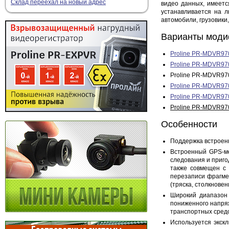
Склад переехал на новый адрес
видео данных, имеетс
устанавливается на л
автомобили, грузовики,
Варианты моди
Proline PR-MDVR9
Proline PR-MDVR9
Proline PR-MDVR97
Proline PR-MDVR9
Proline PR-MDVR9
Proline PR-MDVR9
Особенности
Поддержка встроенн
Встроенный GPS-мо
следования и приго
также совмещен с 
перезаписи фрагмен
(тряска, столкновен
Широкий диапазон 
пониженного напря
транспортных средс
Используется экск