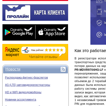
Как это работае
В регистраторе испо
транспортных средств
потерю данных на кар
Новости
PR-MDVR9704HG-LF
п
перенапряжения, защ
позволяет использова
Распродажа фитнес-браслетов
объемом до 2 терабай
данных была использо
4G (LTE) автовидеорегистраторы
работу системы регис
HD и WiFi видеодомофоны
записи видео, которая
видео, как: автоматиче
Новинки ассортимента
1 независимый тревож
PIN для подключения.