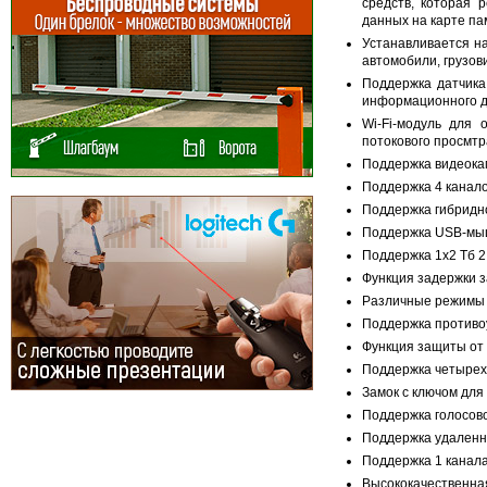
средств, которая
данных на карте па
Устанавливается на
автомобили, грузов
Поддержка датчика
информационного д
Wi-Fi-модуль для
потокового просмтр
Поддержка видеока
Поддержка 4 канало
Поддержка гибридно
Поддержка USB-мыши
Поддержка 1x2 Тб 2.
Функция задержки з
Различные режимы за
Поддержка противоу
Функция защиты от 
Поддержка четырех 
Замок с ключом для
Поддержка голосово
Поддержка удаленн
Поддержка 1 канала
Высококачественная