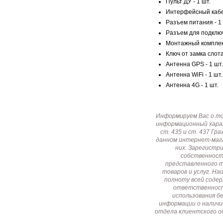
Пульт ДУ - 1 шт.
Интерфейсный кабель
Разъем питания - 1 
Разъем для подключ
Монтажный комплект
Ключ от замка слота
Антенна GPS - 1 шт.
Антенна WiFi - 1 шт.
Антенна 4G - 1 шт.
Информируем Вас о т
информационный харак
ст. 435 и ст. 437 Г
данном интернет-мага
них. Зарегистр
собственност
представленного т
товаров и услуг. Н
полноту всей соде
ответственност
использования б
информации о наличи
отдела клиентского о