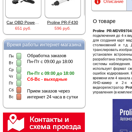
Описание
О товаре
Proline PR-F430
AD XZGM-240500T
Proline PR-116BS
596 руб.
756 руб.
1 025 руб.
Proline PR-MDVR9704
подключения до 4-х в
для создания карт ма
Время работы интернет-магазина
столкновений и т.д.
транслировать изобра
установлен встроенны
Обработка заказов
Пн
разработана специальн
Пн-Пт с 09:00 до 18:00
Вт
системы наблюдения.
использует формат сж
Ср
Пн-Пт с 09:00 до 18:00
ошибок кодирования. 
Чт
времени или 4 канала 
Сб-Вс - выходные
AHD-камер и 2-х к
Пт
видеорегистратор
Pro
Сб
Прием заказов через
управления (в комплек
интернет 24 часа в сутки
Вс