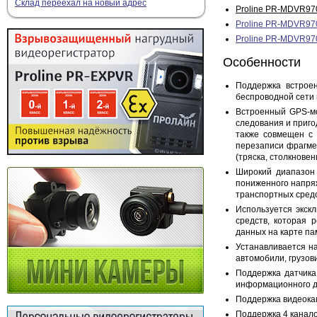
Склад переехал на новый адрес
Proline PR-MDVR9
Proline PR-MDVR9
Proline PR-MDVR9
Особенности
Поддержка встрое
беспроводной сети 
Встроенный GPS-мо
следования и приго
также совмещен с 
перезаписи фрагмен
(тряска, столкновен
Широкий диапазон 
пониженного напря
транспортных средс
Используется экск
средств, которая
данных на карте па
Устанавливается на
автомобили, грузов
Поддержка датчика
информационного д
Поддержка видеока
Поддержка 4 канало