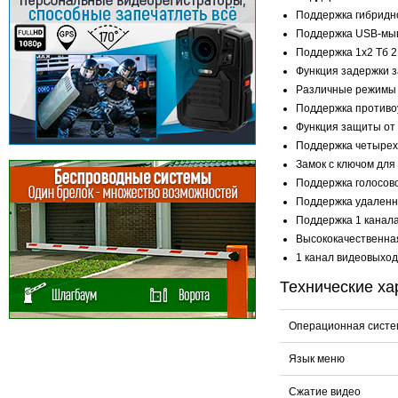
Поддержка гибридно
Поддержка USB-мыши
Поддержка 1x2 Тб 2.
Функция задержки з
Различные режимы за
Поддержка противоу
Функция защиты от 
Поддержка четырех 
Замок с ключом для
Поддержка голосово
Поддержка удаленн
Поддержка 1 канала
Высококачественная
1 канал видеовыход
Технические ха
Операционная систе
Язык меню
Сжатие видео