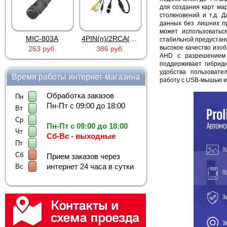
для создания карт ма
столкновений и т.д. 
данных без лишних пр
может использоватьс
3A
4PIN(п)/2RCA(м)+DJK-11(п)
4PIN(п)/2RCA(п)+DJK-11(п)
DJK-11Y(1м-2п) U3-1L
стабильной предустан
высокое качество изо
.
386 руб.
386 руб.
97 руб.
AHD с разрешением 
поддерживает гибридн
удобства пользовате
Время работы интернет-магазина
работу с USB-мышью и 
Обработка заказов
Пн
Пн-Пт с 09:00 до 18:00
Вт
Ср
Пн-Пт с 09:00 до 18:00
Чт
Сб-Вс - выходные
Пт
Сб
Прием заказов через
интернет 24 часа в сутки
Вс