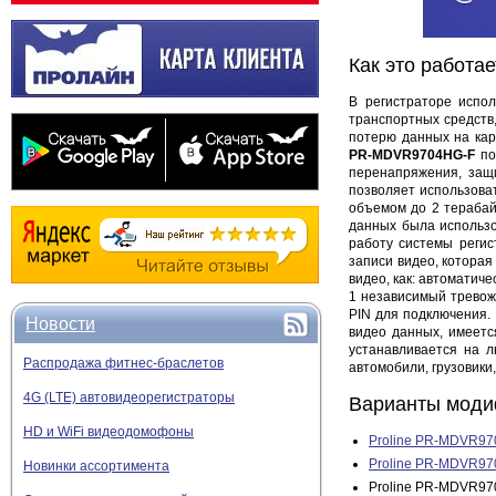
Как это работае
В регистраторе испо
транспортных средств
потерю данных на кар
PR-MDVR9704HG-F
по
перенапряжения, защ
позволяет использова
объемом до 2 терабай
данных была использо
работу системы регис
записи видео, которая
видео, как: автоматиче
1 независимый тревож
PIN для подключения.
Новости
видео данных, имеетс
устанавливается на л
Распродажа фитнес-браслетов
автомобили, грузовики,
4G (LTE) автовидеорегистраторы
Варианты моди
HD и WiFi видеодомофоны
Proline PR-MDVR9
Proline PR-MDVR9
Новинки ассортимента
Proline PR-MDVR97