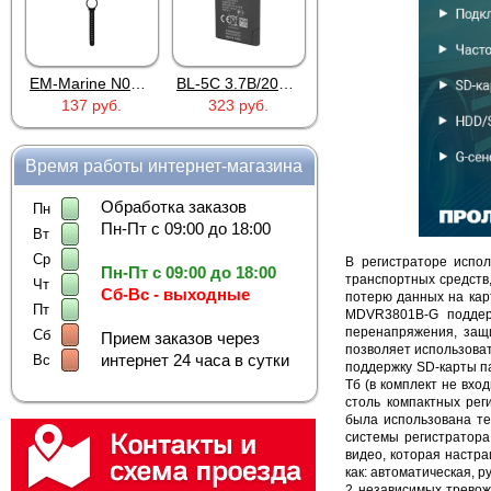
EM-Marine N006BB
BL-5C 3.7В/2000мАч
Proline PR-HPT615TY
137 руб.
323 руб.
6 137 руб.
Время работы интернет-магазина
Обработка заказов
Пн
Пн-Пт с 09:00 до 18:00
Вт
Ср
В регистраторе испо
Пн-Пт с 09:00 до 18:00
транспортных средств
Чт
Сб-Вс - выходные
потерю данных на кар
Пт
MDVR3801B-G поддерж
перенапряжения, защ
Сб
Прием заказов через
позволяет использоват
интернет 24 часа в сутки
Вс
поддержку SD-карты па
Тб (в комплект не вхо
столь компактных рег
была использована те
системы регистратора
видео, которая настра
как: автоматическая, р
2 независимых трево