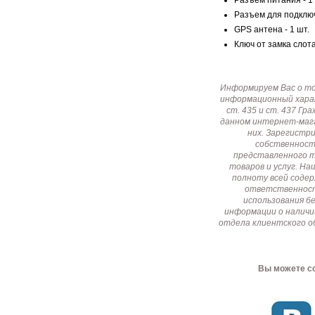
Разъем для подключ
GPS антена - 1 шт.
Ключ от замка слота
Информируем Вас о т
информационный харак
ст. 435 и ст. 437 Г
данном интернет-мага
них. Зарегистр
собственност
представленного т
товаров и услуг. Н
полноту всей соде
ответственност
использования б
информации о наличи
отдела клиентского о
Вы можете со