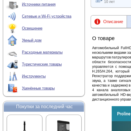
10 лет
Источники питания
Сетевые и Wi-Fi устройства
Описание
Освещение
О товаре
Умный дом
Автомобильный FullHD
Расходные материалы
несколькими видами з
маршрутов патрулиров
области безопасност
Туристические товары
управляется с помощ
H.265/H.264, которы
Регистратор поддержи
Инструменты
звука, а также сигна
качества и задержек) 
Уценённые товары
4 канала аналоговых
автомобильный HD-ви
дистанционного упра
Покупки за последний час