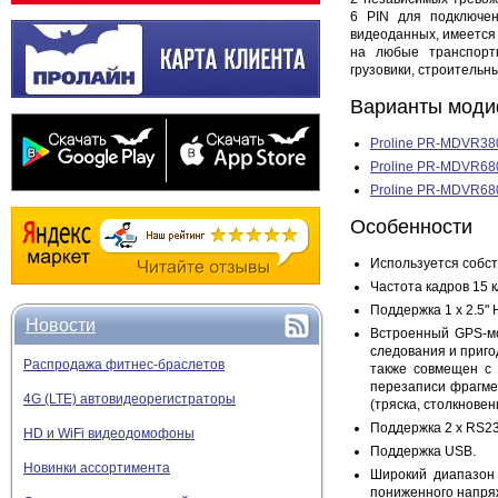
6 PIN для подключен
видеоданных, имеется
на любые транспортн
грузовики, строительны
Варианты моди
Proline PR-MDVR38
Proline PR-MDVR6
Proline PR-MDVR6
Особенности
Используется собс
Частота кадров 15 к
Поддержка 1 х 2.5" 
Новости
Встроенный GPS-мо
следования и приго
Распродажа фитнес-браслетов
также совмещен с 
перезаписи фрагмен
4G (LTE) автовидеорегистраторы
(тряска, столкновен
Поддержка 2 x RS23
HD и WiFi видеодомофоны
Поддержка USB.
Новинки ассортимента
Широкий диапазон 
пониженного напря