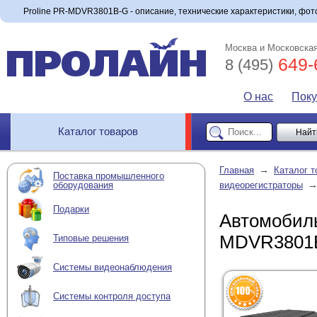
Proline PR-MDVR3801B-G - описание, технические характеристики, фото
Москва и Московская
649-
8 (495)
О нас
Пок
Каталог товаров
→
Главная
Каталог т
Поставка промышленного
оборудования
видеорегистраторы
Подарки
Автомобиль
MDVR3801
Типовые решения
Системы видеонаблюдения
Системы контроля доступа