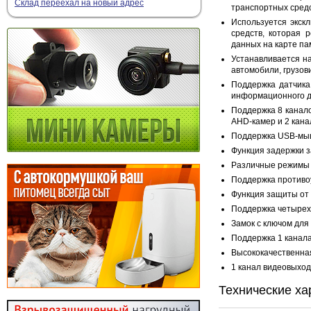
Склад переехал на новый адрес
транспортных средс
Используется экск
средств, которая
данных на карте па
Устанавливается на
автомобили, грузов
Поддержка датчика
информационного д
Поддержка 8 канало
AHD-камер и 2 кана
Поддержка USB-мыши
Функция задержки з
Различные режимы за
Поддержка противоу
Функция защиты от 
Поддержка четырех 
Замок с ключом для
Поддержка 1 канал
Высококачественная
1 канал видеовыход
Технические ха