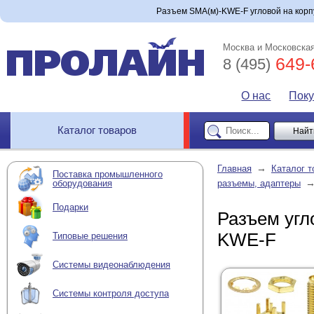
Разъем SMA(м)-KWE-F угловой на корпус
Москва и Московская
649-
8 (495)
О нас
Пок
Каталог товаров
→
Главная
Каталог т
Поставка промышленного
оборудования
разъемы, адаптеры
Подарки
Разъем угло
KWE-F
Типовые решения
Системы видеонаблюдения
Системы контроля доступа