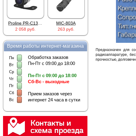
Proline PR-C1335
MIC-803A
4PIN(п)/2RCA(м)+DJK-11(п)
2 058 руб.
263 руб.
386 руб.
Время работы интернет-магазина
Предназначен для со
радиоаппаратуре, бе
Обработка заказов
Пн
прочностью, долговеч
Пн-Пт с 09:00 до 18:00
Вт
Ср
Пн-Пт с 09:00 до 18:00
Чт
Сб-Вс - выходные
Пт
Сб
Прием заказов через
интернет 24 часа в сутки
Вс