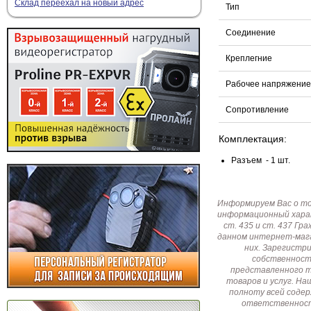
Склад переехал на новый адрес
Тип
Соединение
Креплегние
Рабочее напряжение
Сопротивление
Комплектация:
Разъем - 1 шт.
Информируем Вас о т
информационный харак
ст. 435 и ст. 437 Г
данном интернет-мага
них. Зарегистр
собственност
представленного т
товаров и услуг. Н
полноту всей соде
ответственност