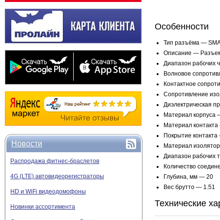
Особенности
Тип разъёма — SMA
Описание — Разъем
Диапазон рабочих ч
Волновое сопротивл
Контактное сопроти
Сопротивление изо
Диэлектрическая пр
Материал корпуса 
Материал контакта
Покрытие контакта 
Новости
Материал изолято
Диапазон рабочих 
Распродажа фитнес-браслетов
Количество соедине
4G (LTE) автовидеорегистраторы
Глубина, мм — 20
Вес брутто — 1.51
HD и WiFi видеодомофоны
Технические ха
Новинки ассортимента