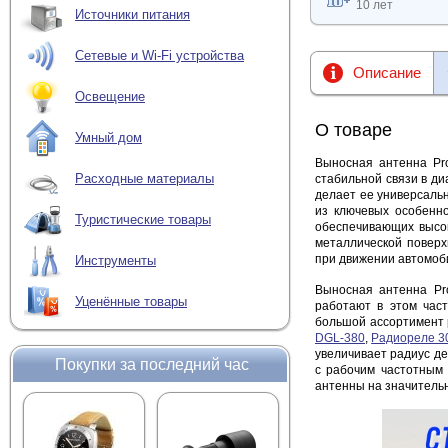
10 лет
Источники питания
Сетевые и Wi-Fi устройства
Описание
Освещение
О товаре
Умный дом
Выносная антенна Pro
Расходные материалы
стабильной связи в ди
делает ее универсаль
из ключевых особенно
Туристические товары
обеспечивающих высок
металлической поверх
при движении автомоб
Инструменты
Выносная антенна Pr
Уценённые товары
работают в этом час
большой ассортимент
DGL-380
,
Радиореле 3
увеличивает радиус де
Покупки за последний час
с рабочим частотным 
антенны на значитель