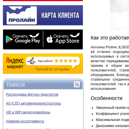
Как это работае
Антенна Proline JLO0
её отлично подходящ
используемых в сист
качество передаваемы
приема и общее кач
пользователей, стре
оборудования. Благод
стабильное соедине
Новости
пользователей, так и
использования.
Распродажа фитнес-браслетов
Особенности
4G (LTE) автовидеорегистраторы
Уверенный приём с
HD и WiFi видеодомофоны
Коэффициент усиле
Максимальная подв
Новинки ассортимента
Диаграмма направле