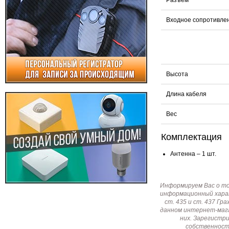
Разъём
Входное сопротивле
Высота
Длина кабеля
Вес
Комплектация
Антенна – 1 шт.
Информируем Вас о т
информационный харак
ст. 435 и ст. 437 Г
данном интернет-мага
них. Зарегистр
собственност