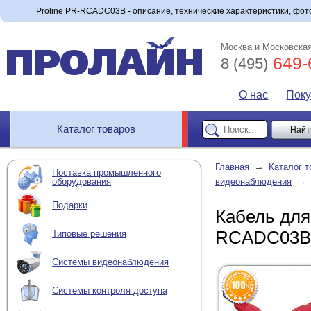
Proline PR-RCADC03B - описание, технические характеристики, фото
Москва и Московская
649-
8 (495)
О нас
Пок
Каталог товаров
→
Главная
Каталог т
Поставка промышленного
→
оборудования
видеонаблюдения
Подарки
Кабель для
RCADC03B
Типовые решения
Системы видеонаблюдения
Системы контроля доступа