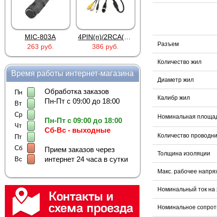
MIC-803A
4PIN(п)/2RCA(м)+DJK-11(п)
4PIN(п)/2RCA(п)+DJK-11(п)
Разъем
263 руб.
386 руб.
386 руб.
Количество жил
Время работы интернет-магазина
Диаметр жил
Обработка заказов
Пн
Калибр жил
Пн-Пт с 09:00 до 18:00
Вт
Ср
Номинальная площад
Пн-Пт с 09:00 до 18:00
Чт
Сб-Вс - выходные
Количество проводни
Пт
Сб
Прием заказов через
Толщина изоляции
интернет 24 часа в сутки
Вс
Макс. рабочее напр
Номинальный ток на 
Номинальное сопрот