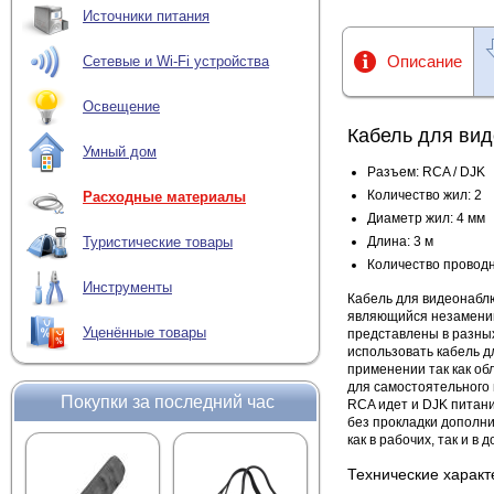
Источники питания
Описание
Сетевые и Wi-Fi устройства
Освещение
Кабель для ви
Умный дом
Разъем: RCA / DJK
Количество жил: 2
Расходные материалы
Диаметр жил: 4 мм
Длина: 3 м
Туристические товары
Количество проводн
Инструменты
Кабель для видеонабл
являющийся незаменим
Уценённые товары
представлены в разных 
использовать кабель 
применении так как об
для самостоятельного 
Покупки за последний час
RCA идет и DJK питани
без прокладки дополни
как в рабочих, так и 
Технические характ