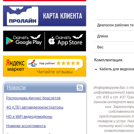
Диапазон рабочих т
Длина
Вес
Комплектация:
Кабель для видеона
Новости
Информируем Вас о т
информационный харак
ст. 435 и ст. 437 Г
Распродажа фитнес-браслетов
данном интернет-мага
них. Зарегистр
4G (LTE) автовидеорегистраторы
собственност
представленного т
HD и WiFi видеодомофоны
товаров и услуг. Н
Новинки ассортимента
полноту всей соде
ответственност