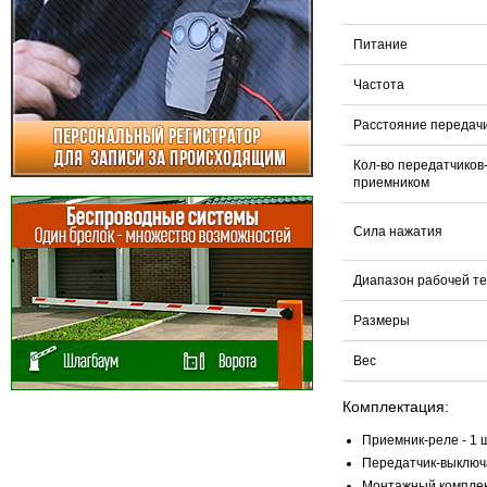
Питание
Частота
Расстояние передач
Кол-во передатчиков
приемником
Сила нажатия
Диапазон рабочей т
Размеры
Вес
Комплектация:
Приемник-реле - 1 ш
Передатчик-выключа
Монтажный комплект