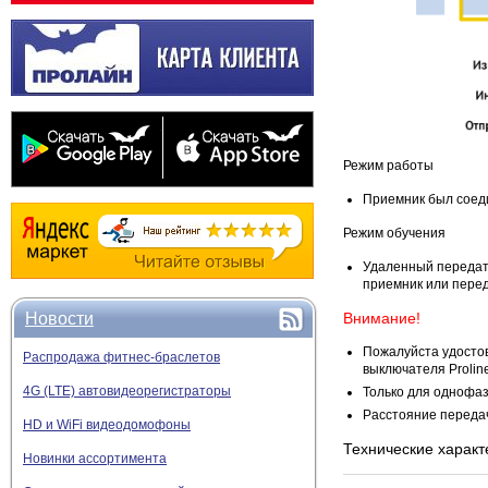
Режим работы
Приемник был соедин
Режим обучения
Удаленный передатч
приемник или перед
Внимание!
Новости
Пожалуйста удостов
Распродажа фитнес-браслетов
выключателя Proli
4G (LTE) автовидеорегистраторы
Только для однофаз
Расстояние передач
HD и WiFi видеодомофоны
Технические характ
Новинки ассортимента