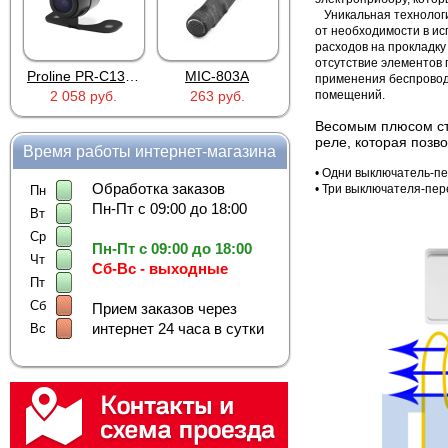
Уникальная технологи
от необходимости в ис
расходов на прокладку
отсутствие элементов 
Proline PR-C1335
MIC-803A
4PIN(п)/2RCA(м)+DJK-11(п)
применения беспроводн
2 058 руб.
263 руб.
помещений.
386 руб.
Весомым плюсом ст
реле, которая позв
Время работы интернет-магазина
•
Одни выключатель-пе
Обработка заказов
•
Три выключателя-пер
Пн
Пн-Пт с 09:00 до 18:00
Вт
Ср
Пн-Пт с 09:00 до 18:00
Чт
Сб-Вс - выходные
Пт
Сб
Прием заказов через
интернет 24 часа в сутки
Вс