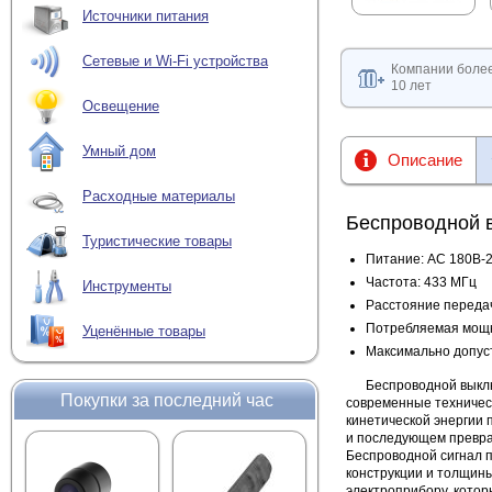
Источники питания
Сетевые и Wi-Fi устройства
Компании боле
10 лет
Освещение
Умный дом
Описание
Расходные материалы
Беспроводной 
Туристические товары
Питание: AC 180В-2
Частота: 433 МГц
Инструменты
Расстояние передач
Потребляемая мощн
Уценённые товары
Максимально допуст
Беспроводной выкл
Покупки за последний час
современные техничес
кинетической энергии 
и последующем превращ
Беспроводной сигнал п
конструкции и толщины
электроприбору, котор