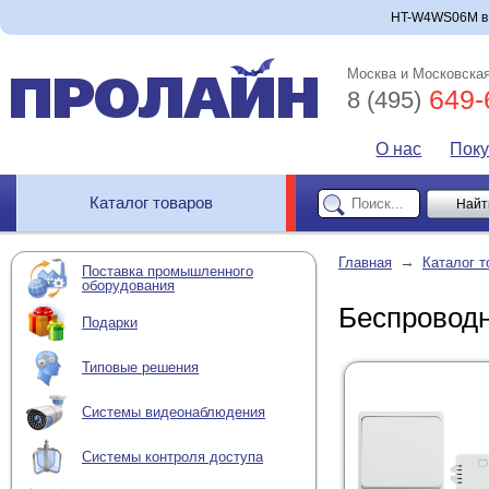
HT-W4WS06M в и
Москва и Московская
649-
8 (495)
О нас
Пок
Каталог товаров
→
Главная
Каталог т
Поставка промышленного
оборудования
Беспровод
Подарки
Типовые решения
Системы видеонаблюдения
Системы контроля доступа