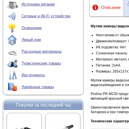
Источники питания
Описание
Сетевые и Wi-Fi устройства
Муляж камеры видео
Освещение
Неотличим от обыч
Умный дом
Движение/поворот:
ИК подсветка: Нет
Расходные материалы
Солнечная панель:
Материал: металл, 
Туристические товары
Питание: 2хАА
Размеры: 265х137х
Инструменты
Муляж камеры видеона
видеонаблюдения в том
Уценённые товары
Proline PR-M230 пред
мигающий красный све
Покупки за последний час
Ориентировочное врем
батареек и при темпер
Технические характер