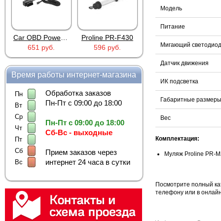
Модель
Питание
Car OBD Power Adapter MU0530
Proline PR-F430
AD XZGM-240500T
Мигающий светодио
651 руб.
596 руб.
756 руб.
Датчик движения
Время работы интернет-магазина
ИК подсветка
Обработка заказов
Пн
Габаритные размер
Пн-Пт с 09:00 до 18:00
Вт
Ср
Вес
Пн-Пт с 09:00 до 18:00
Чт
Сб-Вс - выходные
Комплектация:
Пт
Сб
Прием заказов через
Муляж Proline PR-M
интернет 24 часа в сутки
Вс
Посмотрите полный ка
телефону или в онлайн