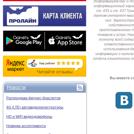
Информируем Вас о т
информационный харак
ст. 435 и ст. 437 Г
данном интернет-мага
них. Зарегистр
собственност
представленного т
товаров и услуг. Н
полноту всей соде
ответственност
использования б
информации о наличи
отдела клиентского о
Вы можете со
Новости
Распродажа фитнес-браслетов
4G (LTE) автовидеорегистраторы
HD и WiFi видеодомофоны
Новинки ассортимента