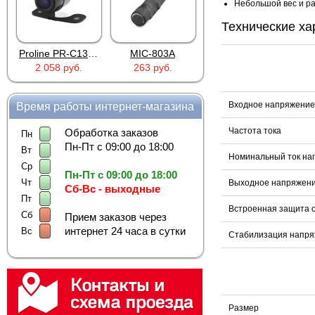
Небольшой вес и р
Технические ха
Proline PR-C1335
MIC-803A
4PIN(п)/2RCA(м)+DJK-11(п)
2 058 руб.
263 руб.
386 руб.
Входное напряжение
Время работы интернет-магазина
Частота тока
Обработка заказов
Пн
Пн-Пт с 09:00 до 18:00
Вт
Номинальный ток наг
Ср
Пн-Пт с 09:00 до 18:00
Чт
Выходное напряжен
Сб-Вс - выходные
Пт
Встроенная защита о
Сб
Прием заказов через
интернет 24 часа в сутки
Вс
Стабилизация напр
Размер