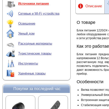
Источники питания
Описание
Сетевые и Wi-Fi устройства
О товаре
Освещение
Блок питания 1220/24
Умный дом
любое оборудование с
к сети устройства рас
Расходные материалы
Как это работае
Туристические товары
Блок питания предна
напряжением 12 Вольт,
рассчитанную под ев
Инструменты
позволить подключить
дают возможность бр
Уценённые товары
прибор.
Особенности
Покупки за последний час
Вилка позволяет по
Универсальный блок
Встроенная защита 
Стабилизация напр