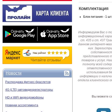
Комплектация
Блок питания - 1 шт
Информируем Вас о т
информационный харак
ст. 435 и ст. 437 Г
данном интернет-мага
них. Зарегистр
собственност
представленного т
товаров и услуг. Н
полноту всей соде
ответственност
использования б
Новости
информации о наличи
отдела клиентского о
Распродажа фитнес-браслетов
4G (LTE) автовидеорегистраторы
Вы можете со
HD и WiFi видеодомофоны
Новинки ассортимента