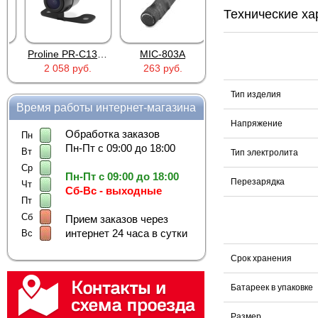
Технические ха
Proline PR-C1335
MIC-803A
4PIN(п)/2RCA(м)+DJK-11(п)
2 058 руб.
263 руб.
386 руб.
Тип изделия
Время работы интернет-магазина
Напряжение
Обработка заказов
Пн
Пн-Пт с 09:00 до 18:00
Вт
Тип электролита
Ср
Пн-Пт с 09:00 до 18:00
Перезарядка
Чт
Сб-Вс - выходные
Пт
Сб
Прием заказов через
интернет 24 часа в сутки
Вс
Срок хранения
Батареек в упаковке
Размер