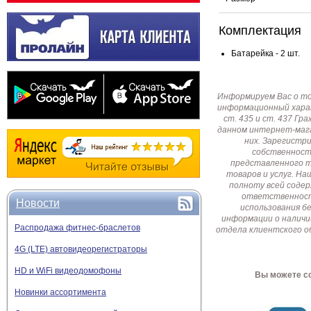
Комплектация
Батарейка - 2 шт.
Информируем Вас о т
информационный харак
ст. 435 и ст. 437 Г
данном интернет-мага
них. Зарегистр
собственност
представленного т
товаров и услуг. Н
полноту всей соде
ответственност
Новости
использования б
информации о наличи
Распродажа фитнес-браслетов
отдела клиентского о
4G (LTE) автовидеорегистраторы
HD и WiFi видеодомофоны
Вы можете со
Новинки ассортимента