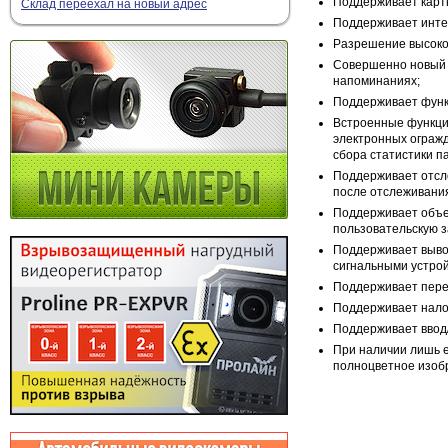
Поддерживает карт
Склад переехал на новый адрес
Поддерживает инте
Разрешение высокой
Совершенно новый 
напоминаниях;
Поддерживает функц
Встроенные функци
электронных огражд
сбора статистики п
Поддерживает отсл
после отслеживани
Поддерживает объед
пользовательскую з
Поддерживает вывод
сигнальными устро
Поддерживает пере
Поддерживает нало
Поддерживает ввод/
При наличии лишь е
полноцветное изоб