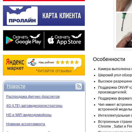
Особенности
Камера выполнена в
Широкий угол обзор
Высокое разрешение
Новости
Поддержка ONVIF v
производителей;
Распродажа фитнес-браслетов
Поддержка форматов
Чип имеет встроен
4G (LTE) автовидеорегистраторы
встроенной модель
HD и WiFi видеодомофоны
Интеллектуальная с
Встроенные страницы
Новинки ассортимента
Chrome , Safari и F