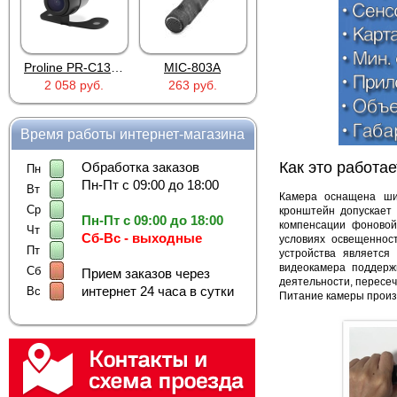
Proline PR-C1335
MIC-803A
4PIN(п)/2RCA(м)+DJK-11(п)
2 058 руб.
263 руб.
386 руб.
Время работы интернет-магазина
Как это работае
Обработка заказов
Пн
Пн-Пт с 09:00 до 18:00
Вт
Камера оснащена ши
Ср
кронштейн допускает 
Пн-Пт с 09:00 до 18:00
компенсации фоновой
Чт
Сб-Вс - выходные
условиях освещеннос
Пт
устройства является
видеокамера поддержи
Сб
Прием заказов через
деятельности, пересе
интернет 24 часа в сутки
Вс
Питание камеры произв