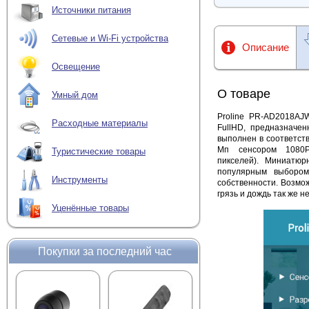
Источники питания
Сетевые и Wi-Fi устройства
Описание
Освещение
О товаре
Умный дом
Proline PR-AD2018AJ
Расходные материалы
FullHD, предназначе
выполнен в соответств
Мп сенсором 1080P
Туристические товары
пикселей). Миниатю
популярным выбором
Инструменты
собственности. Возмо
грязь и дождь так же 
Уценённые товары
Покупки за последний час