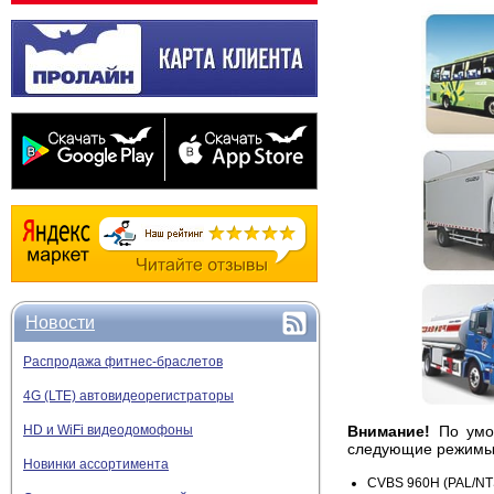
Новости
Распродажа фитнес-браслетов
4G (LTE) автовидеорегистраторы
Внимание!
По умо
HD и WiFi видеодомофоны
следующие режимы
Новинки ассортимента
CVBS 960H (PAL/NT