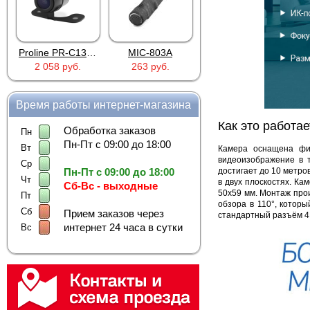
Proline PR-C1335
MIC-803A
4PIN(п)/2RCA(м)+DJK-11(п)
2 058 руб.
263 руб.
386 руб.
386 
Время работы интернет-магазина
Как это работае
Обработка заказов
Пн
Пн-Пт с 09:00 до 18:00
Вт
Камера оснащена фи
видеоизображение в т
Ср
достигает до 10 метро
Пн-Пт с 09:00 до 18:00
Чт
в двух плоскостях. К
Сб-Вс - выходные
50х59 мм. Монтаж про
Пт
обзора в 110°, котор
Сб
Прием заказов через
стандартный разъём 4P
интернет 24 часа в сутки
Вс