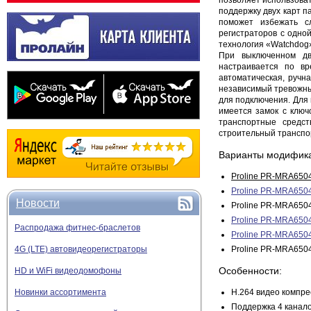
поддержку двух карт п
поможет избежать с
регистраторов с одно
технология «Watchdog»
При выключенном дв
настраивается по вр
автоматическая, ручн
независимый тревожны
для подключения. Для
имеется замок с ключ
транспортные средст
строительный транспор
Варианты модифика
Proline PR-MRA6504
Proline PR-MRA650
Новости
Proline PR-MRA6504
Proline PR-MRA6504
Распродажа фитнес-браслетов
Proline PR-MRA6504
Proline PR-MRA6504
4G (LTE) автовидеорегистраторы
Особенности:
HD и WiFi видеодомофоны
H.264 видео компре
Новинки ассортимента
Поддержка 4 канало