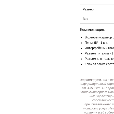
Размер
Вес
Комплектация:
Видеорегистратор с
Пульт ДУ - 1 шт.
Интерфейсный кабель
Разъем питания - 1 
Разъем для подключ
Ключ от замка слота
Информируем Вас о т
информационный харак
ст. 435 и ст. 437 Г
данном интернет-мага
них. Зарегистр
собственност
представленного т
товаров и услуг. Н
полноту всей соде