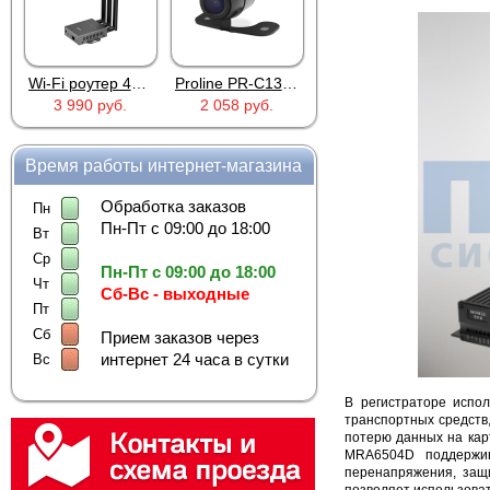
Proline PR-C1335
MIC-803A
4PIN(п)/2RCA(м)+DJK-11(п)
2 058 руб.
263 руб.
386 руб.
Время работы интернет-магазина
Обработка заказов
Пн
Пн-Пт с 09:00 до 18:00
Вт
Ср
Пн-Пт с 09:00 до 18:00
Чт
Сб-Вс - выходные
Пт
Сб
Прием заказов через
интернет 24 часа в сутки
Вс
В регистраторе испо
транспортных средств
потерю данных на кар
MRA6504D поддержив
перенапряжения, защ
позволяет использоват