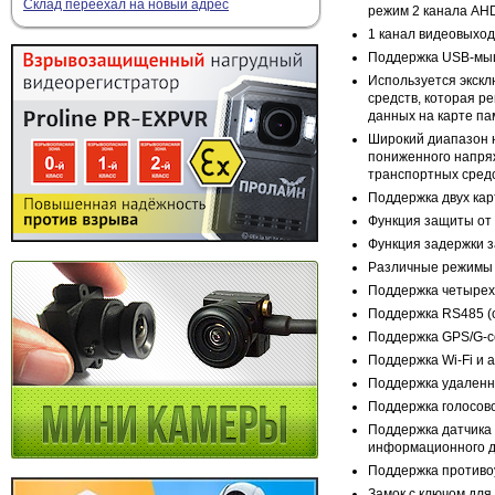
Склад переехал на новый адрес
режим 2 канала AHD
1 канал видеовыход
Поддержка USB-мыши
Используется экск
средств, которая 
данных на карте па
Широкий диапазон н
пониженного напряж
транспортных средс
Поддержка двух кар
Функция защиты от 
Функция задержки з
Различные режимы за
Поддержка четырех 
Поддержка RS485 (
Поддержка GPS/G-с
Поддержка Wi-Fi и 
Поддержка удаленн
Поддержка голосово
Поддержка датчика 
информационного д
Поддержка противоу
Замок с ключом для