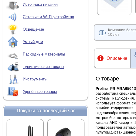
Источники питания
Сетевые и Wi-Fi устройства
Освещение
Компании боле
10 лет
Умный дом
Расходные материалы
Описание
Туристические товары
О товаре
Инструменты
Proline PR-MRA6504
Уценённые товары
разработана специальн
системы наблюдения.
использует формат сж
ошибок кодирования.
Покупки за последний час
видеоизображения, зву
метров без потерь кач
канала AHD-камер и 2
пользователей автомо
пультом дистанционног