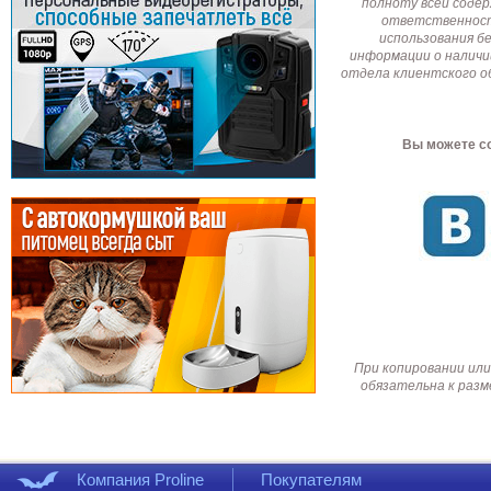
полноту всей соде
ответственност
использования б
информации о наличи
отдела клиентского о
Вы можете со
При копировании или
обязательна к разм
Компания Proline
Покупателям