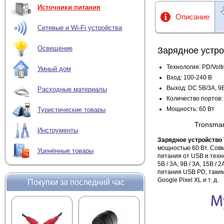
Источники питания
Описание
Сетевые и Wi-Fi устройства
Освещение
Зарядное устро
Технология: PD/Volt
Умный дом
Вход: 100-240 В
Выход: DC 5В/3A, 9
Расходные материалы
Количество портов:
Мощность: 60 Вт
Туристические товары
Tronsmar
Инструменты
Зарядное устройство 
мощностью 60 Вт. Сов
Уценённые товары
питания от USB и техн
5В / 3А, 9В / 3А, 15В
питания USB PD, такими
Google Pixel XL и т. д.
Покупки за последний час