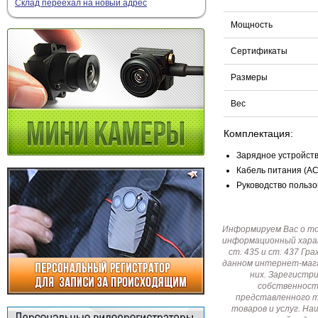
Склад переехал на новый адрес
Мощность
Сертификаты
Размеры
Вес
Комплектация:
Зарядное устройство
Кабель питания (AC)
Руководство пользов
Информируем Вас о т
информационный харак
ст. 435 и ст. 437 Г
данном интернет-мага
них. Зарегистр
собственност
представленного т
товаров и услуг. Н