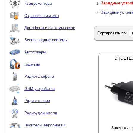
Зарядные устро
Квадрокоптеры
Ключевое преимуществ
1.
питание каждого подк
Зарядные устройс
2.
требуют стабильного 
Охранные системы
полной мощности без 
5 Гбит/с, что в десят
технологию будущего,
Домофоны и системы связи
помощником в любом 
Сортировать по:
Беспроводные системы
Наши usb хаб разветв
будь то usb xab или 
перегрева. Это значит
Автотовары
хаб, которые идеальн
CHOETEC
устройство и подключ
Гаджеты
системой автоматическ
Почему стоит выбрать
Радиотелефоны
способы оплаты. На в
совместимости с ваши
GSM-устройства
условия. Закажите usb
цифровую жизнь проще
Радиостанции
Радиоудлинители
Носители информации
Зарядное уст