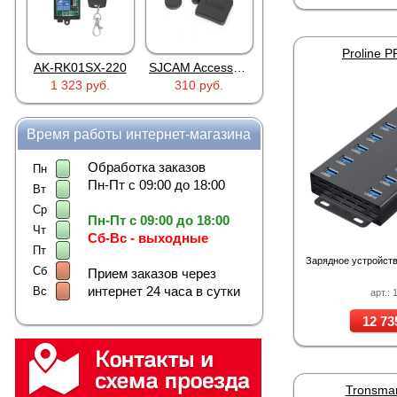
Proline 
AK-RK01SX-220
SJCAM Accessories SJ5000 Lens Caps
FG-100 для FINEVu
1 323 руб.
310 руб.
373 руб.
Время работы интернет-магазина
Обработка заказов
Пн
Пн-Пт с 09:00 до 18:00
Вт
Ср
Пн-Пт с 09:00 до 18:00
Чт
Сб-Вс - выходные
Пт
Зарядное устройств
Сб
Прием заказов через
интернет 24 часа в сутки
Вс
арт.: 
12 73
Tronsma