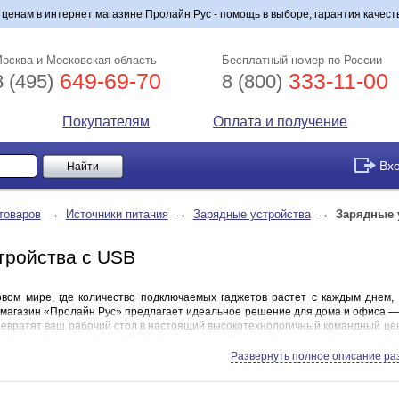
ценам в интернет магазине Пролайн Рус - помощь в выборе, гарантия качеств
осква и Московская область
Бесплатный номер по России
649-69-70
333-11-00
8 (495)
8 (800)
Покупателям
Оплата и получение
Вх
→
→
→
товаров
Источники питания
Зарядные устройства
Зарядные 
тройства с USB
ом мире, где количество подключаемых гаджетов растет с каждым днем, 
-магазин «Пролайн Рус» предлагает идеальное решение для дома и офиса 
ревратят ваш рабочий стол в настоящий высокотехнологичный командный цен
 до профессиональных 20-портовых станций, способных одновременно обс
ль ищет что-то свое, поэтому собрали лучшее оборудование, включая совреме
Развернуть полное описание ра
льный вариант для своих задач. Особого внимания заслуживают наши usb ха
стройств — недостаток энергии для стабильной работы периферии.