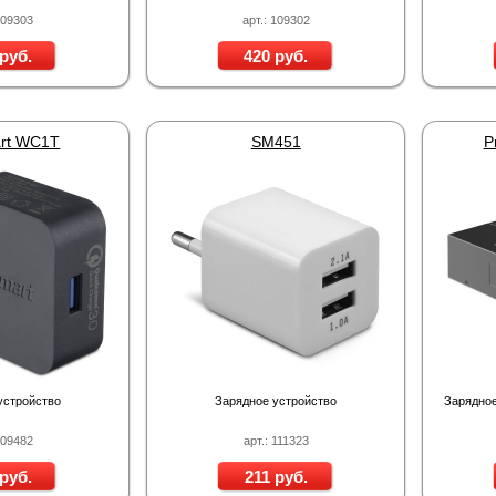
109303
арт.: 109302
руб.
420 руб.
rt WC1T
SM451
P
устройство
Зарядное устройство
Зарядное
209482
арт.: 111323
руб.
211 руб.