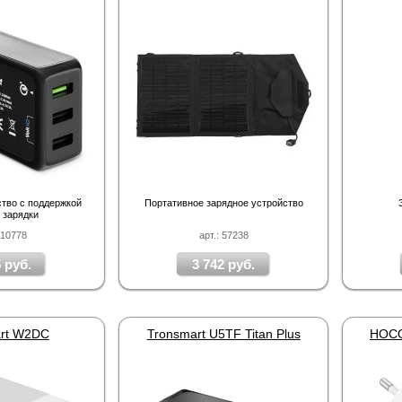
тво с поддержкой
Портативное зарядное устройство
 зарядки
210778
арт.: 57238
 руб.
3 742 руб.
rt W2DC
Tronsmart U5TF Titan Plus