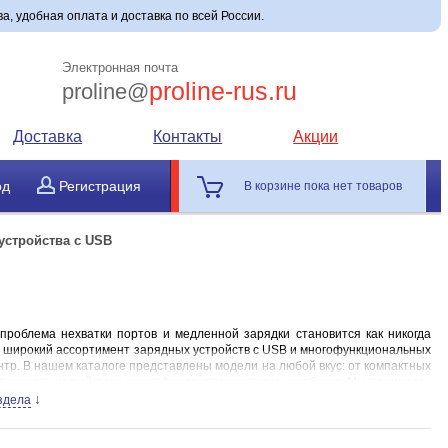
а, удобная оплата и доставка по всей России.
Электронная почта
proline-rus.ru
proline@
Доставка
Контакты
Акции
од
Регистрация
В корзине пока нет товаров
устройства с USB
проблема нехватки портов и медленной зарядки становится как никогда
— широкий ассортимент зарядных устройств с USB и многофункциональных
тр. В нашем каталоге представлены модели на любой вкус: от компактных
луживать целый парк смартфонов, планшетов и ноутбуков. Мы понимаем,
нные usb c хаб и usb type c хаб, а также классические решения, чтобы вы
↓
здела
б с питанием и usb хабов с питанием, которые решают главную проблему