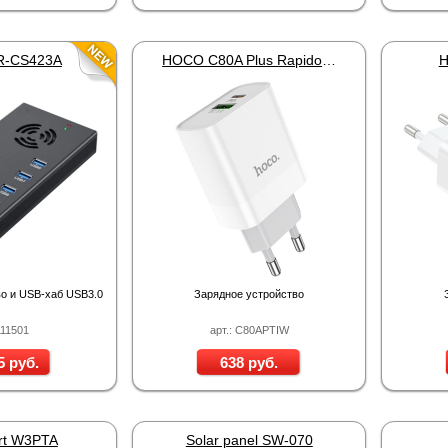
PR-CS423A
HOCO C80A Plus Rapido Lightning White
H
Wi-Fi роутер 4G Industrial RoHS Plery WS-G R802
Proline PR-C1335
MIC-803A
3 990 руб.
2 058 руб.
263 руб.
386 
о и USB-хаб USB3.0
Зарядное устройство
111501
арт.: C80APTIW
5 руб.
638 руб.
rt W3PTA
Solar panel SW-070