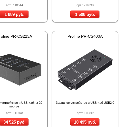
арт.: 110514
арт.: 211038
1 889 руб.
1 508 руб.
roline PR-CS223A
Proline PR-CS400A
 устройство и USB-хаб на 20
Зарядное устройство и USB-хаб USB2.0
портов
арт.: 111450
арт.: 111449
34 525 руб.
10 495 руб.