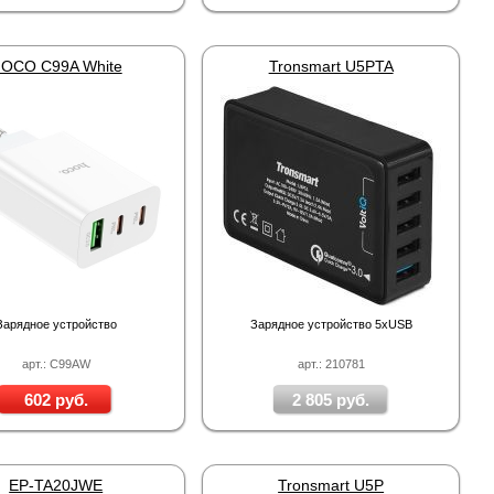
OCO C99A White
Tronsmart U5PTA
4PIN(п)/2RCA(м)+DJK-11(п)
4PIN(п)/2RCA(п)+DJK-11(п)
DJK-11Y(1м-2п) U3-1L
DJK-11Y(1м-4п) U3-
руб.
386 руб.
97 руб.
206 руб.
Зарядное устройство
Зарядное устройство 5хUSB
арт.: C99AW
арт.: 210781
602 руб.
2 805 руб.
EP-TA20JWE
Tronsmart U5P