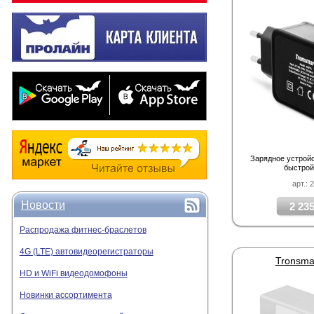
Зарядное устройс
быстрой
арт.: 
Новости
2 235
Распродажа фитнес-браслетов
4G (LTE) автовидеорегистраторы
Tronsma
HD и WiFi видеодомофоны
Новинки ассортимента