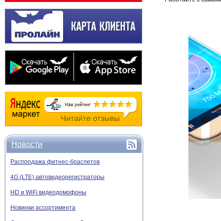
Новости
Распродажа фитнес-браслетов
4G (LTE) автовидеорегистраторы
HD и WiFi видеодомофоны
Новинки ассортимента