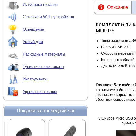
Источники питания
Описание
Сетевые и Wi-Fi устройства
Комплект 5-ти к
Освещение
MUPP6
Типы разъемов USB
Умный дом
Версия USB: 2.0
Скорость передачи 
Расходные материалы
Количесво кабелей: 
Длина кабелей: 0.3/1
Туристические товары
Инструменты
Комплект 5-ти кабелей
разъемами с более ни
Уценённые товары
это высокоскоростные 
обратной совместимост
Покупки за последний час
5 шнуров Micro USB 
сумке и