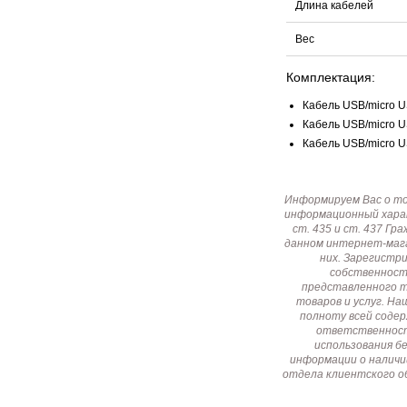
Длина кабелей
Вес
Комплектация:
Кабель USB/micro US
Кабель USB/micro US
Кабель USB/micro US
Информируем Вас о т
информационный харак
ст. 435 и ст. 437 Г
данном интернет-мага
них. Зарегистр
собственност
представленного т
товаров и услуг. Н
полноту всей соде
ответственност
использования б
информации о наличи
отдела клиентского о