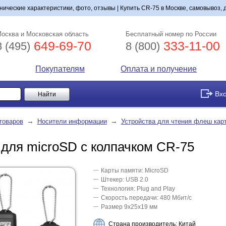
ические характеристики, фото, отзывы | Купить CR-75 в Москве, самовывоз, 
осква и Московская область
Бесплатный номер по России
649-69-70
333-11-00
8 (495)
8 (800)
Покупателям
Оплата и получение
Вх
→
→
товаров
Носители информации
Устройства для чтения флеш карт
 для microSD с колпачком CR-75
Карты памяти: MicroSD
Штекер: USB 2.0
Технология: Plug and Play
Скорость передачи: 480 Мбит/с
Размер 9х25х19 мм
Страна производитель: Китай