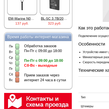
EM-Marine N006BB
BL-5C 3.7В/2000мАч
Proline PR-HPT615TY
137 руб.
323 руб.
6 137 руб.
Как это работа
Подключение осуществ
Время работы интернет-магазина
Особенности
Обработка заказов
Пн
Пн-Пт с 09:00 до 18:00
Вт
Устройство имеет 
Миниатюрные разм
Ср
Пн-Пт с 09:00 до 18:00
Скорость передачи
Чт
Сб-Вс - выходные
Пт
Технические х
Сб
Прием заказов через
интернет 24 часа в сутки
Вс
Тип
Штекеры