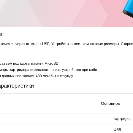
HOCO S28 Dawn White
Proline PR-IM2045FCX
Proline PR-NVR5116
922 руб.
3 291 руб.
7 635 руб.
468 
ет
ляется через штекеры USB. Устройство имеет компактные размеры. Скорость
разъем под карты памяти MicroSD.
еры картридера позволяют носить устройство при себе.
 данных составляет 480 мегабит в секунду.
арактеристики
Основное
картридер
USB