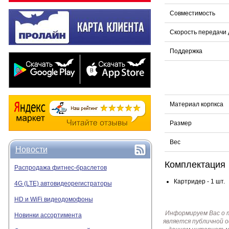
Совместимость
Скорость передачи
Поддержка
Материал корпкса
Размер
Вес
Новости
Комплектация
Распродажа фитнес-браслетов
Картридер - 1 шт.
4G (LTE) автовидеорегистраторы
HD и WiFi видеодомофоны
Информируем Вас о 
Новинки ассортимента
является публичной 