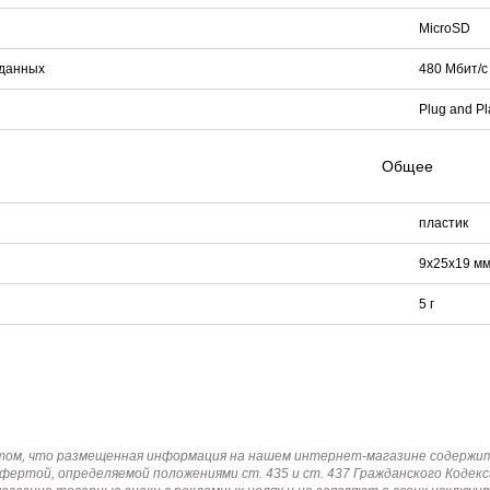
MicroSD
 данных
480 Мбит/с
Plug and Pl
Общее
пластик
9х25х19 м
5 г
том, что размещенная информация на нашем интернет-магазине содержит 
офертой, определяемой положениями ст. 435 и ст. 437 Гражданского Коде