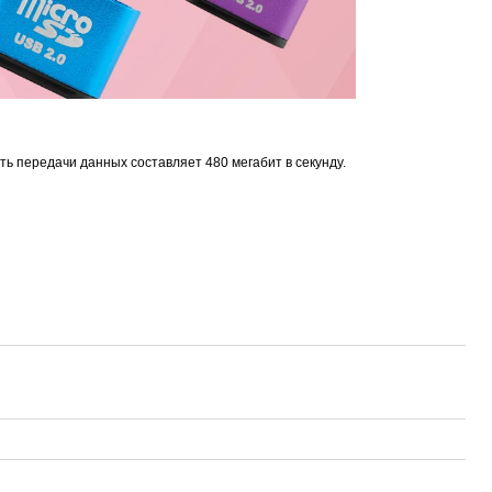
Sonoff WTS01 (RJ9)
Sonoff THR316 Origin
Car OBD Power Adapter MU0530
Proline PR-F43
руб.
1 048 руб.
651 руб.
596 руб.
 передачи данных составляет 480 мегабит в секунду.