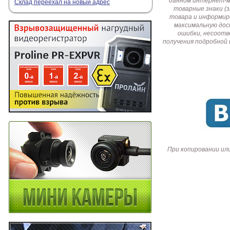
данном интернет-ма
Склад переехал на новый адрес
товарные знаки (
товара и информир
максимальную дос
ошибки, несоотв
получения подробной 
При копировании ил