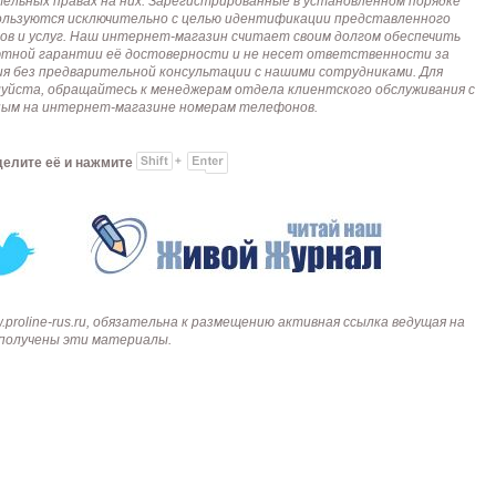
тельных правах на них. Зарегистрированные в установленном порядке
пользуются исключительно с целью идентификации представленного
ов и услуг. Наш интернет-магазин считает своим долгом обеспечить
лютной гарантии её достоверности и не несет ответственности за
я без предварительной консультации с нашими сотрудниками. Для
алуйста, обращайтесь к менеджерам отдела клиентского обслуживания с
анным на интернет-магазине номерам телефонов.
делите её и нажмите
roline-rus.ru, обязательна к размещению активная ссылка ведущая на
и получены эти материалы.