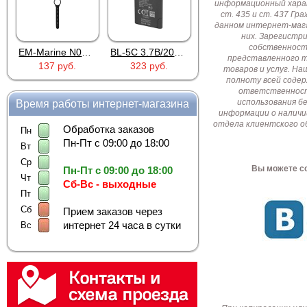
информационный харак
ст. 435 и ст. 437 Г
данном интернет-мага
них. Зарегистр
собственност
EM-Marine N006BB
BL-5C 3.7В/2000мАч
Proline PR-HPT615TY
представленного т
137 руб.
323 руб.
6 137 руб.
товаров и услуг. Н
полноту всей соде
ответственност
использования б
Время работы интернет-магазина
информации о наличи
отдела клиентского о
Обработка заказов
Пн
Пн-Пт с 09:00 до 18:00
Вт
Ср
Вы можете со
Пн-Пт с 09:00 до 18:00
Чт
Сб-Вс - выходные
Пт
Сб
Прием заказов через
интернет 24 часа в сутки
Вс