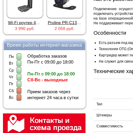
Подключение осущест
подключать устройств
на базе операционной
Wi-Fi роутер 4G Industrial RoHS Plery WS-G R802
Proline PR-C1335
MIC-803A
Не поддерживает пере
3 990 руб.
2 058 руб.
263 руб.
Особенности
Есть разъем под кар
Время работы интернет-магазина
Технология OTG (On
Картридер может пе
Обработка заказов
Пн
Не служит для связ
Пн-Пт с 09:00 до 18:00
Вт
Ср
Технические ха
Пн-Пт с 09:00 до 18:00
Чт
Сб-Вс - выходные
Пт
Сб
Прием заказов через
интернет 24 часа в сутки
Вс
Тип
Штекеры
Совместимость