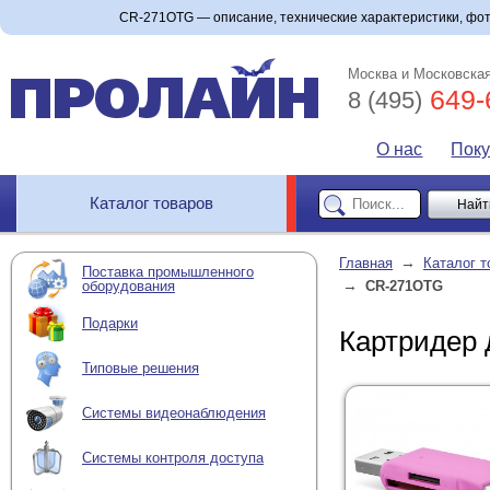
CR-271OTG — описание, технические характеристики, фото
Москва и Московская
649-
8 (495)
О нас
Пок
Каталог товаров
→
Главная
Каталог т
Поставка промышленного
→
оборудования
CR-271OTG
Подарки
Картридер
Типовые решения
Системы видеонаблюдения
Системы контроля доступа