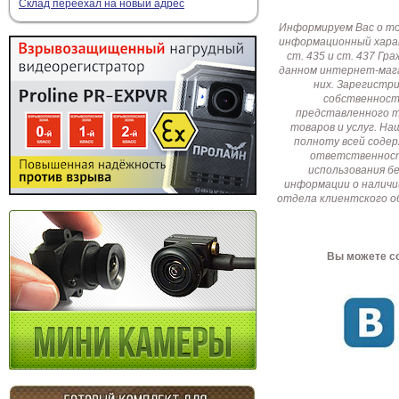
Склад переехал на новый адрес
Информируем Вас о т
информационный харак
ст. 435 и ст. 437 Г
данном интернет-мага
них. Зарегистр
собственност
представленного т
товаров и услуг. Н
полноту всей соде
ответственност
использования б
информации о наличи
отдела клиентского о
Вы можете со