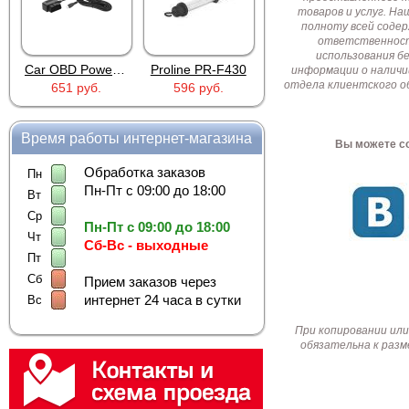
товаров и услуг. Н
полноту всей соде
ответственност
использования б
Car OBD Power Adapter MU0530
Proline PR-F430
AD XZGM-240500T
информации о наличи
отдела клиентского о
651 руб.
596 руб.
756 руб.
Время работы интернет-магазина
Вы можете со
Обработка заказов
Пн
Пн-Пт с 09:00 до 18:00
Вт
Ср
Пн-Пт с 09:00 до 18:00
Чт
Сб-Вс - выходные
Пт
Сб
Прием заказов через
интернет 24 часа в сутки
Вс
При копировании или
обязательна к разм