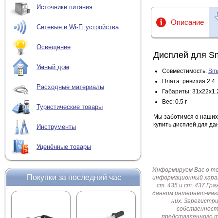
Источники питания
Описание
Сетевые и Wi-Fi устройства
Освещение
Дисплей для Sm
Умный дом
Совместимость:
Sma
Плата: ревизия 2.4
Расходные материалы
Габариты: 31х22х1.
Вес: 0.5 г
Туристические товары
Мы заботимся о наших
купить дисплей для да
Инструменты
Уценённые товары
Информируем Вас о т
Покупки за последний час
информационный харак
ст. 435 и ст. 437 Г
данном интернет-мага
них. Зарегистр
собственност
представленного т