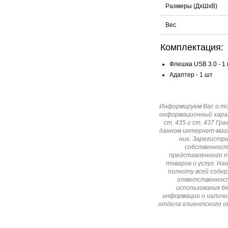
Размеры (ДхШхВ)
Вес
Комплектация:
Флешка USB 3.0 - 1
Адаптер - 1 шт
Информируем Вас о т
информационный харак
ст. 435 и ст. 437 Г
данном интернет-мага
них. Зарегистр
собственност
представленного т
товаров и услуг. Н
полноту всей соде
ответственност
использования б
информации о наличи
отдела клиентского о