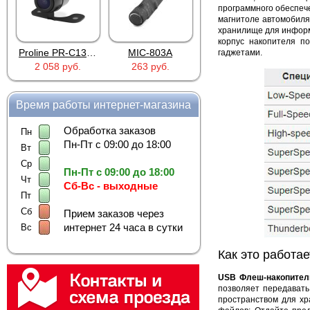
программного обеспече
магнитоле автомобиля
хранилище для информ
корпус накопителя п
Proline PR-C1335
MIC-803A
4PIN(п)/2RCA(м)+DJK-11(п)
гаджетами.
2 058 руб.
263 руб.
386 руб.
Время работы интернет-магазина
Обработка заказов
Пн
Пн-Пт с 09:00 до 18:00
Вт
Ср
Пн-Пт с 09:00 до 18:00
Чт
Сб-Вс - выходные
Пт
Сб
Прием заказов через
интернет 24 часа в сутки
Вс
Как это работае
USB Флеш-накопитель 
позволяет передавать
пространством для хр