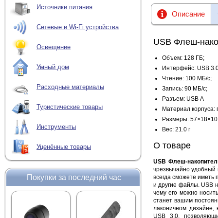
Источники питания
Описание
Сетевые и Wi-Fi устройства
USB Флеш-накоп
Освещение
Объем: 128 ГБ;
Умный дом
Интерфейс: USB 3.0
Чтение: 100 МБ/с;
Расходные материалы
Запись: 90 МБ/с;
Разъем: USB А
Туристические товары
Материал корпуса: 
Размеры: 57×18×10
Инструменты
Вес: 21.0 г
О товаре
Уценённые товары
USB Флеш-накопитель
чрезвычайно удобный 
Покупки за последний час
всегда сможете иметь 
и другие файлы. USB 
чему его можно носит
станет вашим постоян
лаконичном дизайне,
USB 3.0, позволяющи