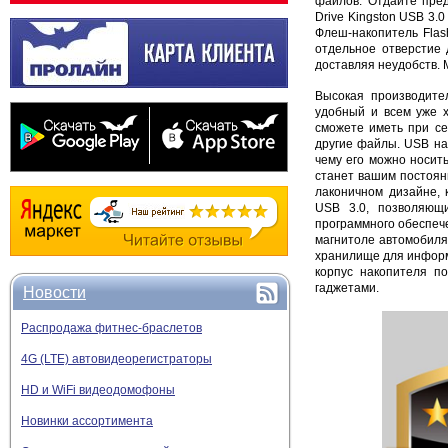
файлов: Отдайте пред
Drive Kingston USB 3
Флеш-накопитель Flas
отдельное отверстие 
доставляя неудобств. 
Высокая производите
удобный и всем уже 
сможете иметь при се
другие файлы. USB на
чему его можно носит
станет вашим постоян
лаконичном дизайне,
USB 3.0, позволяющи
программного обеспече
магнитоле автомобиля
хранилище для информ
корпус накопителя п
гаджетами.
Новости
Распродажа фитнес-браслетов
4G (LTE) автовидеорегистраторы
HD и WiFi видеодомофоны
Новинки ассортимента