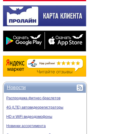
Новости
Распродажа фитнес-браслетов
4G (LTE) автовидеорегистраторы
HD и WiFi видеодомофоны
Новинки ассортимента