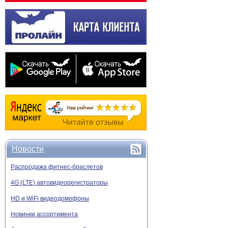
Новости
Распродажа фитнес-браслетов
4G (LTE) автовидеорегистраторы
HD и WiFi видеодомофоны
Новинки ассортимента