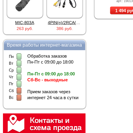
арт.: 1901
1 494 ру
MIC-803A
4PIN(п)/2RCA(м)+DJK-11(п)
4PIN(п)/2RCA(п)+DJK-11(п)
263 руб.
386 руб.
386 руб.
Время работы интернет-магазина
Обработка заказов
Пн
Пн-Пт с 09:00 до 18:00
Вт
Ср
Пн-Пт с 09:00 до 18:00
Чт
Сб-Вс - выходные
Пт
Сб
Прием заказов через
интернет 24 часа в сутки
Вс