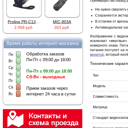
Преимущества перед 
Не нужно сверлить 
Сохраняется эксте
Proline PR-C1335
MIC-803A
В отличии от врезн
4PIN(п)/2RCA(м)+DJK-11(п)
2 058 руб.
263 руб.
386 руб.
Антивандальная за
Изображение с видеок
исключает «мертвые»
Время работы интернет-магазина
номерного знака. Пита
питание поступет на л
Обработка заказов
Пн
монитор
, который нео
Пн-Пт с 09:00 до 18:00
Вт
Технические характ
Ср
Пн-Пт с 09:00 до 18:00
Чт
Тип
Сб-Вс - выходные
Пт
Модель
Сб
Прием заказов через
интернет 24 часа в сутки
Вс
Совместимость
Матрица
Стандарт видеосигн