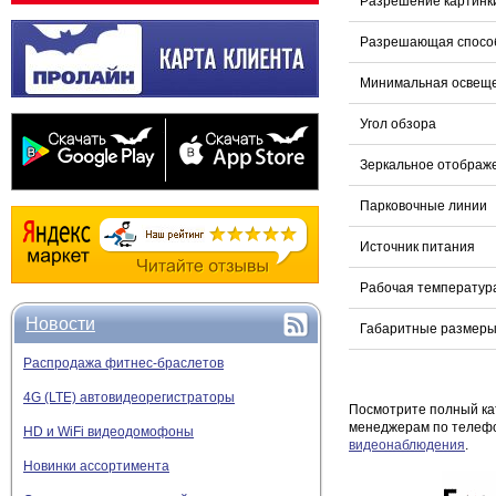
Разрешение картинк
Разрешающая способ
Минимальная освещ
Угол обзора
Зеркальное отображ
Парковочные линии
Источник питания
Рабочая температур
Новости
Габаритные размер
Распродажа фитнес-браслетов
4G (LTE) автовидеорегистраторы
Посмотрите полный ка
менеджерам по телефо
HD и WiFi видеодомофоны
видеонаблюдения
.
Новинки ассортимента