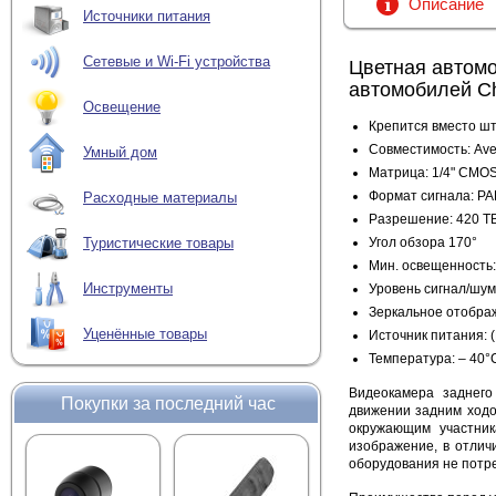
Описание
Источники питания
Сетевые и Wi-Fi устройства
Цветная автомо
автомобилей Ch
Освещение
Крепится вместо ш
Совместимость: Aveo,
Умный дом
Матрица: 1/4" CMOS
Формат сигнала: PA
Расходные материалы
Разрешение: 420 Т
Угол обзора 170°
Туристические товары
Мин. освещенность: 
Инструменты
Уровень сигнал/шум 
Зеркальное отобра
Уценённые товары
Источник питания: 
Температура: – 40
Видеокамера заднег
Покупки за последний час
движении задним ходо
окружающим участник
изображение, в отличи
оборудования не потре