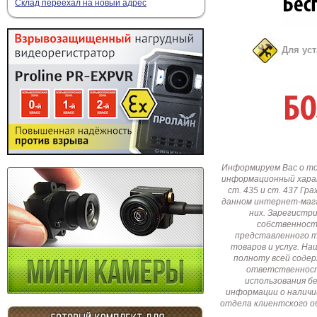
Склад переехал на новый адрес
Для ус
Информируем Вас о т
информационный харак
ст. 435 и ст. 437 Г
данном интернет-мага
них. Зарегистр
собственност
представленного т
товаров и услуг. Н
полноту всей соде
ответственност
использования б
информации о наличи
отдела клиентского о