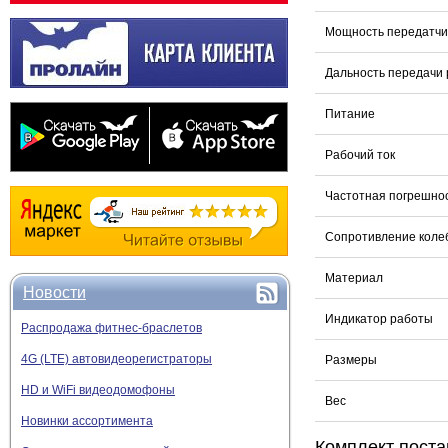
Мощность передатчи
Дальность передачи
Питание
Рабочий ток
Частотная погрешно
Сопротивление коле
Материал
Новости
Индикатор работы
Распродажа фитнес-браслетов
4G (LTE) автовидеорегистраторы
Размеры
HD и WiFi видеодомофоны
Вес
Новинки ассортимента
Комплект поста