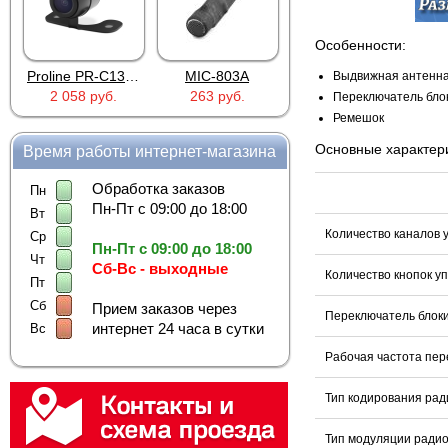
Особенности:
Proline PR-C1335
MIC-803A
4PIN(п)/2RCA(м)+DJK-11(п)
Выдвижная антенн
2 058 руб.
263 руб.
386 руб.
Переключатель блок
Ремешок
Основные характери
Время работы интернет-магазина
Обработка заказов
Пн
Пн-Пт с 09:00 до 18:00
Вт
Количество каналов 
Ср
Пн-Пт с 09:00 до 18:00
Чт
Сб-Вс - выходные
Количество кнопок у
Пт
Сб
Прием заказов через
Переключатель блоки
интернет 24 часа в сутки
Вс
Рабочая частота пер
Тип кодирования рад
Тип модуляции ради