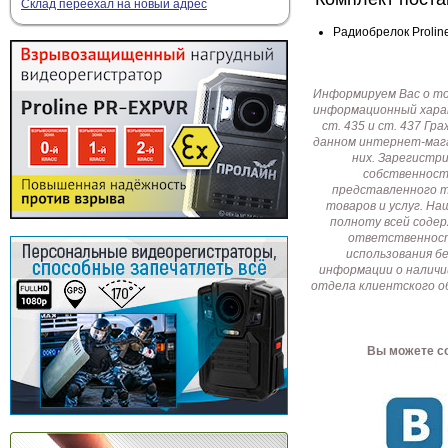
Склад переехал на новый адрес
Радиобрелок Proline
Информируем Вас о т
информационный харак
ст. 435 и ст. 437 Г
данном интернет-мага
них. Зарегистр
собственност
представленного т
товаров и услуг. Н
полноту всей соде
ответственност
использования б
информации о наличи
отдела клиентского о
Вы можете со