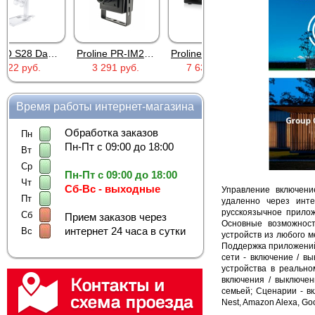
Proline PR-IM2045FCX
Proline PR-NVR5116
Sonoff WTS01 (RJ9)
3 291 руб.
7 635 руб.
468 руб.
Время работы интернет-магазина
Обработка заказов
Пн
Пн-Пт с 09:00 до 18:00
Вт
Ср
Пн-Пт с 09:00 до 18:00
Чт
Сб-Вс - выходные
Управление включен
Пт
удаленно через инт
русскоязычное прило
Сб
Прием заказов через
Основные возможност
интернет 24 часа в сутки
Вс
устройств из любого 
Поддержка приложений
сети - включение / в
устройства в реально
включения / выключен
семьей; Сценарии - в
Nest, Amazon Alexa, Goo