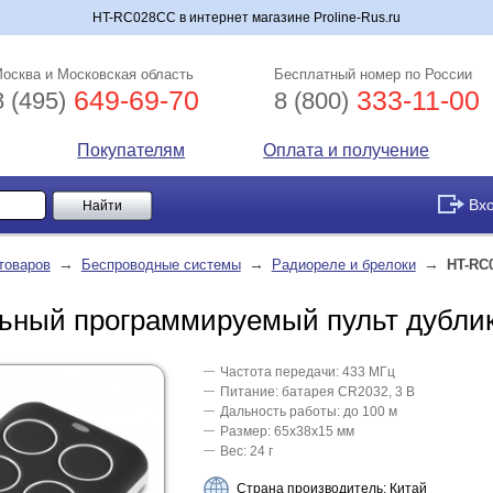
HT-RC028CC в интернет магазине Proline-Rus.ru
осква и Московская область
Бесплатный номер по России
649-69-70
333-11-00
8 (495)
8 (800)
Покупателям
Оплата и получение
Вх
→
→
→
товаров
Беспроводные системы
Радиореле и брелоки
HT-RC
ьный программируемый пульт дубли
Частота передачи: 433 МГц
Питание: батарея CR2032, 3 В
Дальность работы: до 100 м
Размер: 65х38х15 мм
Вес: 24 г
Страна производитель: Китай