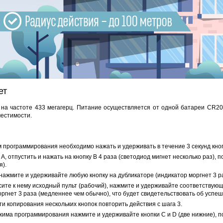
DJK-11Y(1м-2п) U3-1L
DJK-11Y(1м-4п) U3-1Y
Proline HA-CB01
97 руб.
206 руб.
4 452 руб.
250 
ет
 на частоте 433 мегагерц. Питание осуществляется от одной батареи CR20
местимости.
 программирования необходимо нажать и удерживать в течение 3 секунд кнопку
А, отпустить и нажать на кнопку В 4 раза (светодиод мигнет несколько раз), п
).
нажмите и удерживайте любую кнопку на дубликаторе (индикатор моргнет 3 ра
сите к нему исходный пульт (рабочий), нажмите и удерживайте соответствующ
оргнет 3 раза (медленнее чем обычно), что будет свидетельствовать об успе
и копирования нескольких кнопок повторить действия с шага 3.
жима программирования нажмите и удерживайте кнопки C и D (две нижние), по