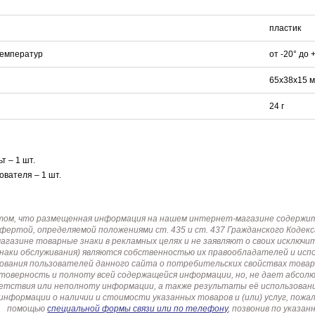
пластик
температур
от -20° до 
65х38х15 
24 г
т – 1 шт.
ователя – 1 шт.
том, что размещенная информация на нашем интернет-магазине содержит 
офертой, определяемой положениями ст. 435 и ст. 437 Гражданского Коде
газине товарные знаки в рекламных целях и не заявляют о своих исключи
знаки обслуживания) являются собственностью их правообладателей и ис
ования пользователей данного сайта о потребительских свойствах товар
товерность и полноту всей содержащейся информации, но, не дает абсо
етствия или неполноту информации, а также результаты её использовани
информации о наличии и стоимости указанных товаров и (или) услуг, пож
помощью
специальной формы связи или по телефону
, позвонив по указ