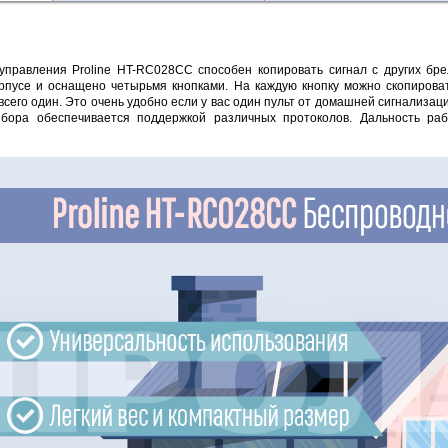
управления Proline HT-RC028CC способен копировать сигнал с других бре
пусе и оснащено четырьмя кнопками. На каждую кнопку можно скопироват
 всего один. Это очень удобно если у вас один пульт от домашней сигнализаци
ибора обеспечивается поддержкой различных протоколов. Дальность ра