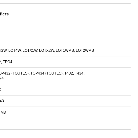
йств
T2W, LOT4W, LOTX1W, LOTX2W, LOT1WMS, LOT2WMS
2, TEO4
OP432 (TOUTES), TOP434 (TOUTES), T432, T434,
N4
C
43
TM3