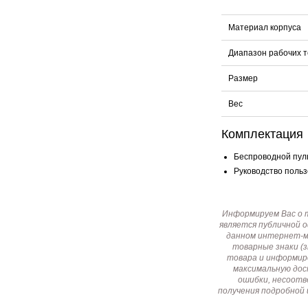
Материал корпуса
Диапазон рабочих 
Размер
Вес
Комплектация
Беспроводной пуль
Руководство польз
Информируем Вас о 
является публичной 
данном интернет-ма
товарные знаки (
товара и информир
максимальную дос
ошибки, несоотв
получения подробной 