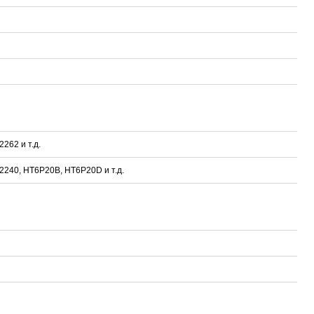
262 и т.д.
2240, HT6P20B, HT6P20D и т.д.