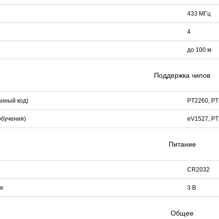
433 МГц
4
до 100 м
Поддержка чипов
анный код)
PT2260, PT2
обучения)
eV1527, PT
Питание
CR2032
е
3 В
Общее