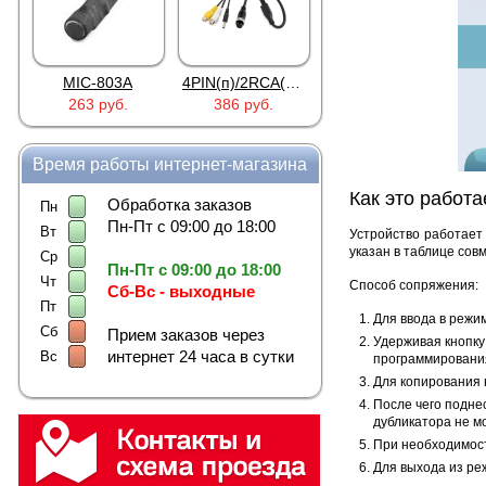
MIC-803A
4PIN(п)/2RCA(м)+DJK-11(п)
4PIN(п)/2RCA(п)+DJK-11(п)
263 руб.
386 руб.
386 руб.
Время работы интернет-магазина
Как это работа
Обработка заказов
Пн
Пн-Пт с 09:00 до 18:00
Вт
Устройство работает
указан в таблице сов
Ср
Пн-Пт с 09:00 до 18:00
Чт
Способ сопряжения:
Сб-Вс - выходные
Пт
Для ввода в режим
Сб
Прием заказов через
Удерживая кнопку 
интернет 24 часа в сутки
Вс
программирования
Для копирования 
После чего подне
дубликатора не м
При необходимост
Для выхода из ре