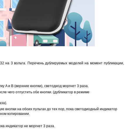
Proline PR-LED0503F2AA RED
Карта EM Marine (тонкая)
EM-Marine N006BB
BL-5C 3.7В/200
руб.
30 руб.
137 руб.
323 руб.
32 на 3 вольта. Перечень дублируемых моделей на момент публикации,
 A и B (верхние кнопки), светодиод моргнет 3 раза.
осле чего отпустить обе кнопки. (дубликатор в режиме
за).
ие кнопки на обоих пультах до тех пор, пока светодиодный индикатор
шном копировании.
ка индикатор не моргнет 3 раза.