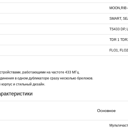
MOON,RIB 
SMART, SEA
TS433 DP,
TDR 1 TDR
FLO1, FLO2
стройствами, работающими на частоте 433 МГц.
инения в одном дубликаторе сразу несколько брелоков.
корпус и стильный дизайн.
арактеристики
Основное
Мультичас