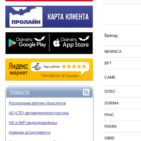
Бренд
BENINCA
BFT
CAME
Новости
DITEC
Распродажа фитнес-браслетов
DORMA
4G (LTE) автовидеорегистраторы
FAAC
HD и WiFi видеодомофоны
FADINI
Новинки ассортимента
GIBID