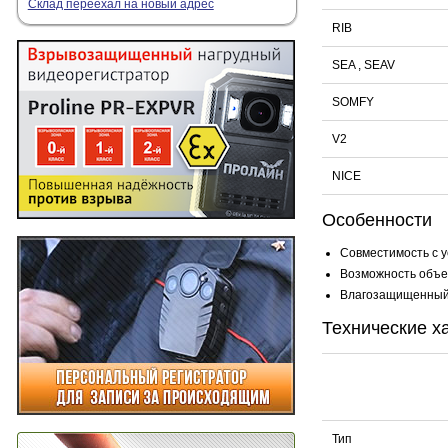
Склад переехал на новый адрес
RIB
SEA , SEAV
SOMFY
V2
NICE
Особенности
Совместимость с у
Возможность объед
Влагозащищенный 
Технические х
Тип